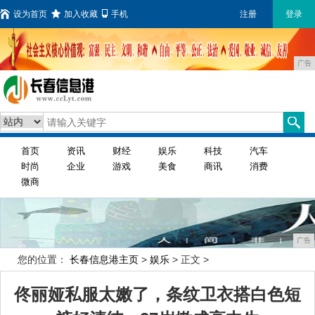
设为首页
加入收藏
手机
注册
登录
广告
首页
资讯
财经
娱乐
科技
汽车
时尚
企业
游戏
美食
商讯
消费
微商
广告
您的位置：
长春信息港主页
>
娱乐
> 正文 >
佟丽娅私服太嫩了，条纹卫衣搭白色短