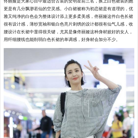
佟丽娅是大家心目中最适合古装的女明星前三名，换上白色裙装的她
更是有几分飘渺若仙的空灵感。小白裙被称为初恋裙是有道理的，优
雅又纯净的白色会为整体设计添上更多柔美感，佟丽娅这件白色长裙
很有设计感，薄纱宽袖和银白色亮片刺绣的设计都很有仙气儿感，收
腰设计在长裙中显得很关键，尤其是像佟丽娅这种身材姣好的女人，
用纤细腰线也能削弱白色长裙的单调感，好身材会加分不少。