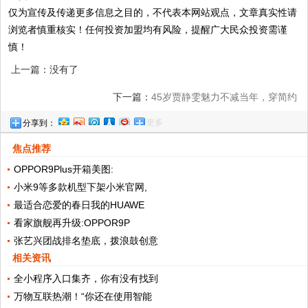
仅为宣传及传递更多信息之目的，不代表本网站观点，文章真实性请
浏览者慎重核实！任何投资加盟均有风险，提醒广大民众投资需谨
慎！
上一篇：没有了
下一篇：
45岁贾静雯魅力不减当年，穿简约
更多
分享到：
墨绿色礼裙显高级，气质没得说
焦点推荐
OPPOR9Plus开箱美图:
小米9等多款机型下架小米官网,
最适合恋爱的春日我的HUAWE
看家旗舰再升级:OPPOR9P
张艺兴团战排名垫底，拨浪鼓创意
相关资讯
全小程序入口集齐，你有没有找到
万物互联热潮！“你还在使用智能