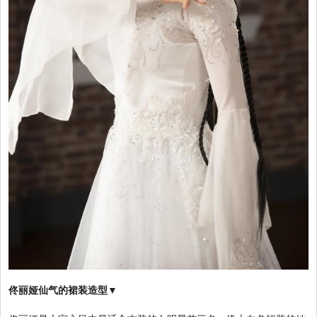
佟丽娅仙气的裙装造型▼