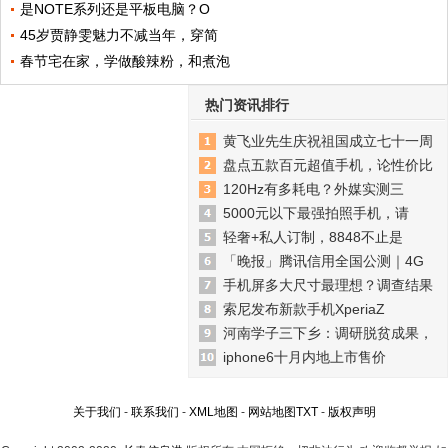
是NOTE系列还是平板电脑？O
45岁贾静雯魅力不减当年，穿简
春节宅在家，学做酸辣粉，和煮泡
热门资讯排行
黄飞业先生庆祝祖国成立七十一周
盘点五款百元超值手机，论性价比
120Hz有多耗电？外媒实测三
5000元以下最强拍照手机，请
轻奢+私人订制，8848不止是
「晚报」腾讯信用全国公测｜4G
手机屏多大尺寸最理想？调查结果
索尼发布新款手机XperiaZ
河南学子三下乡：调研脱贫成果，
iphone6十月内地上市售价
关于我们
-
联系我们
-
XML地图
-
网站地图
TXT
-
版权声明