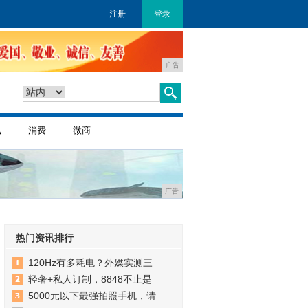
注册
登录
广告
讯
消费
微商
广告
热门资讯排行
120Hz有多耗电？外媒实测三
轻奢+私人订制，8848不止是
5000元以下最强拍照手机，请