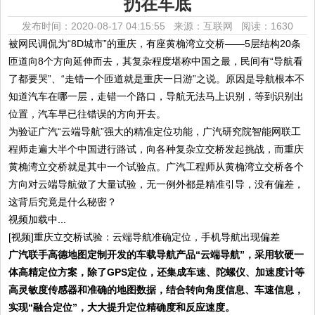
扔在车底
发布时间：2020-08-17 04:15:55 来源：互联网
阅读：1630
被网民调侃为“8D城市”的重庆，有座黄桷湾立交桥——5层结构20条
匝道向8个方向延伸而去，其复杂程度堪称中国之最，民间有“导航看
了都要哭”、“走错一个匝道就是重庆一日游”之说。原因是导航根本不
知道汽车在哪一层，走错一个路口，导航无法马上识别，等到识别出
位置，汽车早已往错误的方向开去。
为验证广汽“云端导航”强大的精准定位功能，广汽研究院智能网联工
程师走遍大半个中国进行路试，向各种复杂立交桥发起挑战，而重庆
黄桷湾立交桥就是其中一个试验点。广汽工程师从黄桷湾立交桥各个
方向对云端导航做了大量试验，无一例外都是精准引导，没有偏差，
这背后究竟是什么秘密？
视频加载中...
[视频]重庆立交桥试验：云端导航准确定位，手机导航出现偏差
广汽联手高德地图定制开发的车载导航产品“云端导航”，采用软硬一
体高精定位方案，除了
GPS
定位，还集成车速、陀螺仪、加速度计等
高灵敏度传感器和准确的地图数据，结合转向角度信息、车速信息，
实现
“
融合定位
”
，大大提升定位精确度和反应速度。