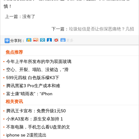
慎！
上一篇：没有了
下一篇：
垃圾短信是否让你深恶痛绝？几招
更多
分享到：
搞定它！
焦点推荐
今年上半年所发布的华为双面玻璃
空心、开裂、塌陷、没裙边，“滑
599元四核 白色版乐檬K3下
腾讯黑鲨3 Pro生产成本和难
富士康“晴雨表”：“iPhon
相关资讯
腾讯王卡宣布：免费升级1元50
小米A3发布：原生安卓加持 1
不靠电脑，手机怎么看U盘里的文
iphone se 2谍照流出