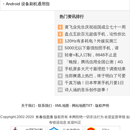
Android 设备刷机通用指
热门资讯排行
黄飞业先生庆祝祖国成立七十一周
盘点五款百元超值手机，论性价比
120Hz有多耗电？外媒实测三
5000元以下最强拍照手机，请
轻奢+私人订制，8848不止是
「晚报」腾讯信用全国公测｜4G
手机屏多大尺寸最理想？调查结果
当郑爽遇上热巴，终于明白了可爱
千真万确！日本苹果手机只要1日
诗人涵的音乐创作故事！
关于我们
-
联系我们
-
XML地图
-
网站地图
TXT
-
版权声明
Copyright.2002-2020
长春信息港
版权所有 本网拒绝一切非法行为 欢迎监督举报 如
有错误信息 欢迎纠正