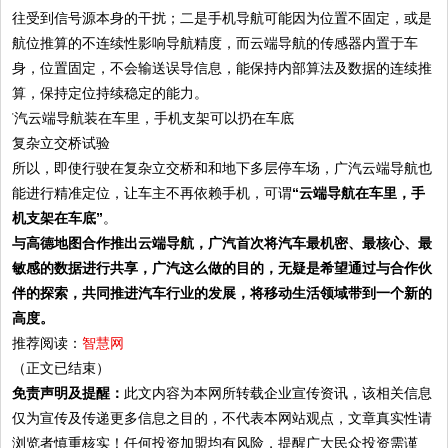
往受到信号源本身的干扰；二是手机导航可能因为位置不固定，或是
航位推算的不连续性影响导航精度，而云端导航的传感器内置于车
身，位置固定，不会输送误导信息，能保持内部算法及数据的连续推
算，保持定位持续稳定的能力。
复杂立交桥试验
所以，即使行驶在复杂立交桥和和地下多层停车场，广汽云端导航也
能进行精准定位，让车主不再依赖手机，可谓
“云端导航在车里，手
机支架在车底”
。
与高德地图合作推出云端导航，广汽首次将汽车最机密、最核心、最
敏感的数据进行共享，广汽这么做的目的，无疑是希望通过与合作伙
伴的探索，共同推进汽车行业的发展，将移动生活领域带到一个新的
高度。
推荐阅读：
智慧网
（正文已结束）
免责声明及提醒：
此文内容为本网所转载企业宣传资讯，该相关信息
仅为宣传及传递更多信息之目的，不代表本网站观点，文章真实性请
浏览者慎重核实！任何投资加盟均有风险，提醒广大民众投资需谨