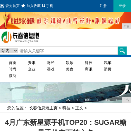
设为首页
加入收藏
手机
注册
登录
广告
首页
资讯
财经
娱乐
科技
汽车
时尚
企业
游戏
美食
商讯
消费
微商
广告
您的位置：
长春信息港主页
>
科技
> 正文 >
4月广东新星源手机TOP20：SUGAR糖