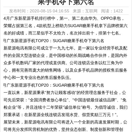
果手机夺下第六名
发布时间：2020-08-15 04:16:55 来源：互联网
阅读：1422
4月广东新星源手机排行榜中，第一、第二名由华为、OPPO承包，
荣耀占据第三名，4款机型上榜助力SUGAR糖果手机拿下品牌榜第六
名的好成绩，而三星似乎不太给力，名次掉出前十，排第十七名。
新星源电讯有限公司成立于一九九七年。是一家以专业经营手机及配
件的全国大型连锁企业，是中国移动的长期战略合作伙伴，是国内外
众多手机数码厂家的代理或直供商。公司连锁店业务以红三角为中
心，拥有完善而庞大的销售网络，以及众多手机品牌的授权售后服务
中心和一支专业出色的售后服务队伍。
一直以来，新星源秉承“努力让顾客感动”的经营理念服务于社会，公
司先后荣获：“全国消费者放心单位”、“中国连锁最佳诚信品牌”、“免
检企业”等，并且连续十二年荣获“诚信单位”称号。为倡导诚信，我们
郑重承诺：在新星源全线连锁店发现水货、假货奖励三万元！”。
展望未来，新星源电讯有限公司将进入一个全新的高速发展时期，公
司将充分发挥民营机制的优势，坚持业态创新、制度创新和管理创