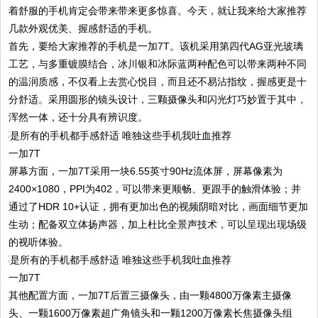
着舒服的手机肯定会带来带来更多惊喜。今天，就让我来给大家推荐
几款外观优美、握感舒适的手机。
首先，要给大家推荐的手机是一加7T。该机采用第四代AG亚光玻璃
工艺，与多重镀膜结合，冰川银和冰际蓝两种配色可以带来两种不同
的温润质感，不仅看上去赏心悦目，而且还不易沾指纹，握感更是十
分舒适。采用圆形的镜头设计，三颗摄像头和闪光灯巧妙置于其中，
浑然一体，还十分具有辨识度。
一加7T
屏幕方面，一加7T采用一块6.55英寸90Hz流体屏，屏幕像素为
2400×1080，PPI为402，可以带来更顺畅、更跟手的触滑体验；并
通过了HDR 10+认证，拥有更加出色的视频阴暗对比，画面细节更加
生动；配备双立体扬声器，加上杜比全景声技术，可以呈现出现场级
的视听体验。
一加7T
其他配置方面，一加7T后置三摄像头，由一颗4800万像素主摄像
头、一颗1600万像素超广角镜头和一颗1200万像素长焦摄像头组