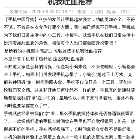
机我吐血推荐
发布时间：2020-06-08 07:18:27 来源：互联网
阅读：1317
【手机中国导购】科技的发展让手机越发强大，功能更加齐全。不得
不说，不管是在衣食住行哪个方面，我们都已经离不开手机，手机成
为了我们日常生活中的小工具、小帮手。既然手机在我们日常生活中
扮演着如此重要的角色，相信每个人出门都会随身携带吧！
不是所有手机都手感舒适 这些我吐血推荐
不知道大家是怎样的情况，但是就小编来说，不管去哪里，小编都会
带上手机，如果出门后发现手机忘带了，小编会“越过千山万水、克
服各种阻碍”第一时间跑回去拿。手机不仅仅只是一个工具，还能带
给我们安全感。并且和其他任何物品不一样的是，手机真的是随时随
地都是被我们“拿”在手中的，坐地铁双手闲下来时拿着玩，走路不得
闲时也要紧握在双手中。
手机既然经常被我们“拿”着，那么手机的握持体验是否舒适就很重要
了。一款握感舒适的手机长时间拿在手里也不会觉得很累，但是一款
握感不好的手机，存在感就很强了，长时间拿着会觉得不是很舒服。
手机的握持体验不是确定是否入手一款手机的决定性因素，但一款拿