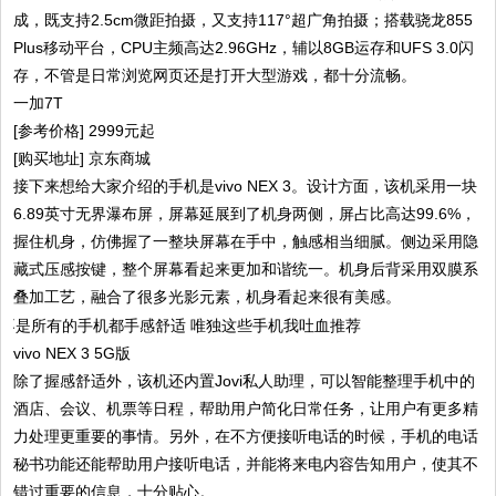
成，既支持2.5cm微距拍摄，又支持117°超广角拍摄；搭载骁龙855
Plus移动平台，CPU主频高达2.96GHz，辅以8GB运存和UFS 3.0闪
存，不管是日常浏览网页还是打开大型游戏，都十分流畅。
一加7T
[参考价格] 2999元起
[购买地址] 京东商城
接下来想给大家介绍的手机是vivo NEX 3。设计方面，该机采用一块
6.89英寸无界瀑布屏，屏幕延展到了机身两侧，屏占比高达99.6%，
握住机身，仿佛握了一整块屏幕在手中，触感相当细腻。侧边采用隐
藏式压感按键，整个屏幕看起来更加和谐统一。机身后背采用双膜系
叠加工艺，融合了很多光影元素，机身看起来很有美感。
vivo NEX 3 5G版
除了握感舒适外，该机还内置Jovi私人助理，可以智能整理手机中的
酒店、会议、机票等日程，帮助用户简化日常任务，让用户有更多精
力处理更重要的事情。另外，在不方便接听电话的时候，手机的电话
秘书功能还能帮助用户接听电话，并能将来电内容告知用户，使其不
错过重要的信息，十分贴心。