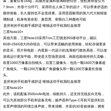
幕，重量仅有168g，高抛光金属和玻璃精密结合，使机身厚度仅为
7.9mm，外形十分纤巧。采用符合人体工学的设计，可以带来舒适的
握持体验，长久握持也不会觉得累。采用坚固耐用的第六代大猩猩玻
璃制成，机身有莫奈彩、麦昆黑、密斯白三种颜色可眩
三星Note10+
其他方面，三星Note10采用7nm工艺骁龙855移动平台，辅以
8GB+256GB大内存组合，可以带来流畅的使用体验，轻松存储更多
的音乐、照片和电影；内置新一代设计的浅薄精巧散热系统，可以使
游戏运行更加平稳，即使是大型场景游戏，画面也能保持持久流畅；
前置1000万像素自拍镜头，后置三摄像头，包括一颗1600万像素超
广角镜头、一颗1200万像素广角摄像头和一颗1200万像素长焦镜
头。
三星Note10+
此外，该机配备3500mAh电池，续航持久，还支持无线反向充电，
可以为其他部分手机和设备充电；扬声器和Type-C耳机可提供杜比
全景声增强的环绕立体声效，带来清晰、丰富的3D音效体验；拥有