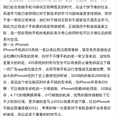
发布时间：2020-06-07 06:18:38 来源：互联网
阅读：713
我们处在智能手机与移动互联网普及的时代，在这个快节奏的社会，
高速学习能力使得我们对于新技术的学习与接纳速度变得很快。而对
于老一辈的父母来说，他们对于移动互联并不感冒也不愿意去学习。
因此为父母选个手机要的就是简便易用，正值国庆中秋放假返家之
际，选一部好用的手机给爸妈在表示孝心的同时也可以方便以后的联
系与交流。
第一台 iPhone6
iPhone手机的iOS系统一直以来以简洁易用著称，甚至有些发烧友还
会吐槽iOS系统的简单。但对于不懂手机的老一辈父母来说，这恰恰
是最大的好处。iOS系统的封闭与安全可以有效防止被爸妈误点下载
一些广告app或垃圾文件，从而导致手机运行变慢或无故被扣费。而
如今的iPhone6也到了史上最便宜的时候，32GB的价格在2500块左
右，虽说这个价位能买到许多不错的安卓机，但iPhone毕竟有iOS
啊，可以免除安卓机的一大堆烦恼。iPhone6搭载A8处理器，1GB运
存，4.7寸的视网膜屏幕，小巧精致的机身，优秀的握持感都给了它
不少的加分项。更关键的是马上iOS11就要开放下载，往后iPhone6
可能会普遍搭载iOS11，苹果的每一次更新对于老机器都不会有更好
的体现，所以这是个重要的时间节点。