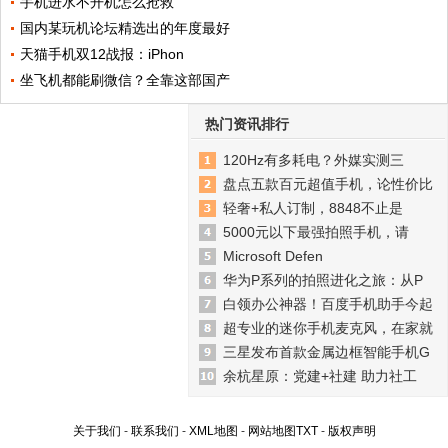
手机进水不开机怎么抢救
国内某玩机论坛精选出的年度最好
天猫手机双12战报：iPhon
坐飞机都能刷微信？全靠这部国产
热门资讯排行
120Hz有多耗电？外媒实测三
盘点五款百元超值手机，论性价比
轻奢+私人订制，8848不止是
5000元以下最强拍照手机，请
Microsoft Defen
华为P系列的拍照进化之旅：从P
白领办公神器！百度手机助手今起
超专业的迷你手机麦克风，在家就
三星发布首款金属边框智能手机G
余杭星原：党建+社建 助力社工
关于我们
-
联系我们
-
XML地图
-
网站地图
TXT
-
版权声明