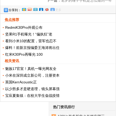
下一篇：
老罗的锤子手机是怎么做到一年
更多
分享到：
被“死”N 次的？
焦点推荐
RedmiK30Pro外观公布
坚果R1手机曝光！“偏执狂”老
看到小米10的配置，雷军也忍不
爆料！前新京报编委王海涛将出任
红米K30Pro再曝光:100
相关资讯
魅族17官宣！真机一曝光网友全
小米在深圳成立新公司，注册资本
英国KerrAcoustic正
以少胜多才是硬道理，镜头屏幕强
宝应夏集镇：在校大学生奋战疫情
热门资讯排行