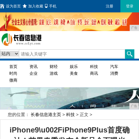
设为首页
加入收藏
手机
注册
登录
广告
首页
资讯
财经
娱乐
科技
汽车
时尚
企业
游戏
美食
商讯
消费
微商
广告
您的位置：
长春信息港主页
>
科技
> 正文 >
iPhone9\u002FiPhone9Plus首度确