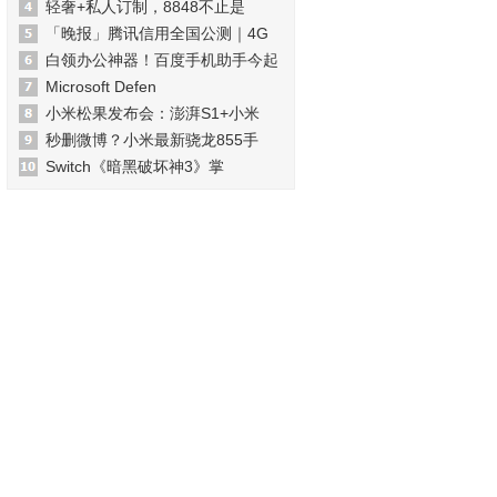
轻奢+私人订制，8848不止是
「晚报」腾讯信用全国公测｜4G
白领办公神器！百度手机助手今起
Microsoft Defen
小米松果发布会：澎湃S1+小米
秒删微博？小米最新骁龙855手
Switch《暗黑破坏神3》掌