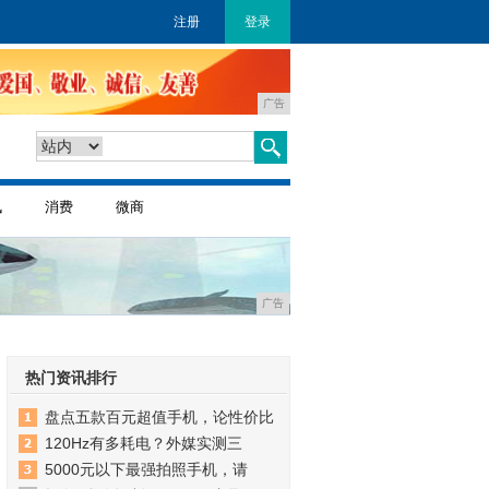
注册
登录
广告
讯
消费
微商
广告
热门资讯排行
盘点五款百元超值手机，论性价比
120Hz有多耗电？外媒实测三
5000元以下最强拍照手机，请