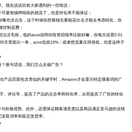
报率。我先说说目前大家遇到的一些情况：
不可避免钱哗啦啦的就流了，但是转化率不能保证；
只有曝光没点击，这个时候你想着钱先要能花出去才能去考虑转化，你
很难控制花费；
想法没毛病，低的acos说明你投资回报率比较好嘛，你每次设置0.01
，30天里面出一单，acos也就10%；或者把流量压得很低，但是这样子
待？换句话说，我们怎么去做广告？
只有当产品页面包含类似的关键字时，Amazon才会显示特定搜索词的广
文字、评论等，提高了产品的点击率和转化率，从而提高了广告的转化
存与价格优势。此外，还需保证顾客满意度以及商品满足亚马逊的业绩
配送取消率和延迟发货率。