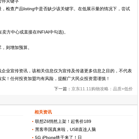
暂停关键字
检查产品listing中是否缺少该关键字。在低展示量的情况下，尝试
卖方中心或直接在INFIAI中勾选)。
尽，则增加预算。
载企业宣传资讯，该相关信息仅为宣传及传递更多信息之目的，不代表
核实！任何投资加盟均有风险，提醒广大民众投资需谨慎！
下一篇：
京东11.11购物攻略：品质+低价
爽购11天
相关资讯
联想Z6悄然上架！起售价189
黑客帝国真来啦，USB直连人脑
5G iPhone终于来了！日