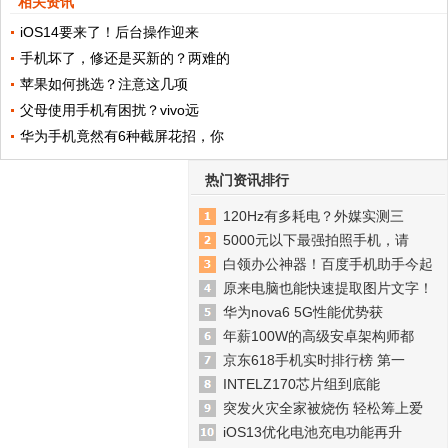
相关资讯
iOS14要来了！后台操作迎来
手机坏了，修还是买新的？两难的
苹果如何挑选？注意这几项
父母使用手机有困扰？vivo远
华为手机竟然有6种截屏花招，你
热门资讯排行
120Hz有多耗电？外媒实测三
5000元以下最强拍照手机，请
白领办公神器！百度手机助手今起
原来电脑也能快速提取图片文字！
华为nova6 5G性能优势获
年薪100W的高级安卓架构师都
京东618手机实时排行榜 第一
INTELZ170芯片组到底能
突发火灾全家被烧伤 轻松筹上爱
iOS13优化电池充电功能再升