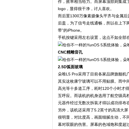
作，效率相当给力。而屏幕顶部则集成
logo，显得很干净，讨人喜欢。
而后置1300万像素摄像头平齐与金属后盖
后盖，为了信号走线通畅，所以在上下
带”的iPhone。
手机按键采用左右设置，这点不如全部
CNC精雕音孔
2.5D弧面玻璃
朵唯L5 Pro采用了目前各家品牌旗舰
其实这枚康宁玻璃可以不用贴膜。而中
高光等十多道工序，耗时120个小时才
互呼应。而该机的机身选用了航空级高档
元器件经过无数次拆装才得以成功排布在
另外，该机还采用了5.2英寸的高清大屏
很明显，对比度高，画面细腻生动，不
幕对双眼的伤害。屏幕的色域饱和度超过1