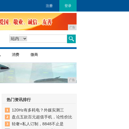
注册
登录
广告
讯
消费
微商
广告
热门资讯排行
120Hz有多耗电？外媒实测三
盘点五款百元超值手机，论性价比
轻奢+私人订制，8848不止是