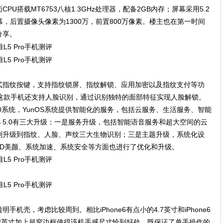
U搭载MT6753八核1.3GHz处理器，配备2GB内存；屏幕采用5.2
ED屏幕，后置摄像头像素为1300万，前置800万像素。楼主也在第一时间
分享。
式指纹按键，支持指纹锁屏、指纹解锁、应用加密以及指纹支付等功
，这款手机还支持人脸识别，通过识别独特的面部特征实现人脸解锁。
5.0系统，YunOS系统提供智能化的服务，包括云服务、生活服务、智能
S 5.0有三大升级：一是服务升级，包括智能语音服务和超大空间的云
别升级到指纹、人脸、声纹三大生物识别；三是主题升级，系统化设
3D美颜、系统加速、系统安全等方面也进行了优化和升级。
明手机壳，考虑比较周到。相比iPhone6有点小的4.7英寸和iPhone6
ro的5.2英寸加上超窄边框使得该机手感尺寸恰到好处，既保证了单手操作的