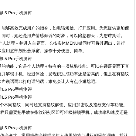
。能够高效完成用户的指令，如电话短信、打开应用。为您提供更加便
。同时，她还是用户情感倾诉的对象，可以陪您聊天，为您讲笑话。
动个人助理＋并进入主界面。长按实体MENU键同样可将其调出，进行
多应用底部划出悬浮窗。操作十分便捷、简单。
用的功能，它是个人助理＋特有的一项炫酷技能。可以在锁屏界面下直
醒并解锁手机。经过体验，发现识别成功率还是蛮高的，但是在有指纹
大声说话而非打电话的话，难免会让人有点小尴尬吧。
录入5个不同指纹，同时还支持指纹解锁、应用加密以及指纹支付等功能。
e6一样只需要把手放在指纹识别区即可轻松解锁手机，成功率和速度还是
字体会变大，常用操作会根据老年人使用的特点进行相应的调整，我认