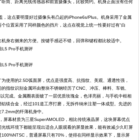
了听筒、距离光线传感器和前置摄像头，比较简约。机身正面没有任何
，这点要明显好过摄像头有凸起的iPhone6s/Plus。机身采用了金属
两个位置采用了同样颜色的挡片，这点在视觉上统一性要好过有“白
在机身右侧来的方便。按键手感还不错，回弹和键程都比较适中。
机广为使用的2.5D弧面屏，优点是强度高、抗指纹、美观、通透性强，
间的指纹识别金属环由整块不锈钢经历了CNC、冲压、棒料、车铣、
得以完成。金属圈表面镀了一层优质玫瑰金，色泽亮丽，与手机中框相
铝镁合金，经过101道工序打磨，无拆件纳米注塑一体成型。先进的
7.2mm的纤薄机身中。
，屏幕材质为三星SuperAMOLED，相比传统液晶屏，这块屏幕优点
同光线环境下都能呈现出适合人眼观看的屏显效果，能有效减少久盯屏
00%NTSC，普通屏幕只有70%，使得在同样显示效果下，显示屏