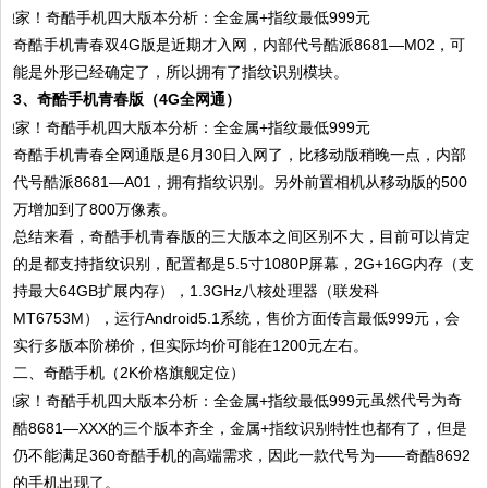
奇酷手机青春双4G版是近期才入网，内部代号酷派8681—M02，可
能是外形已经确定了，所以拥有了指纹识别模块。
3、奇酷手机青春版（4G全网通）
奇酷手机青春全网通版是6月30日入网了，比移动版稍晚一点，内部
代号酷派8681—A01，拥有指纹识别。另外前置相机从移动版的500
万增加到了800万像素。
总结来看，奇酷手机青春版的三大版本之间区别不大，目前可以肯定
的是都支持指纹识别，配置都是5.5寸1080P屏幕，2G+16G内存（支
持最大64GB扩展内存），1.3GHz八核处理器（联发科
MT6753M），运行Android5.1系统，售价方面传言最低999元，会
实行多版本阶梯价，但实际均价可能在1200元左右。
二、奇酷手机（2K价格旗舰定位）
虽然代号为奇
酷8681—XXX的三个版本齐全，金属+指纹识别特性也都有了，但是
仍不能满足360奇酷手机的高端需求，因此一款代号为——奇酷8692
的手机出现了。