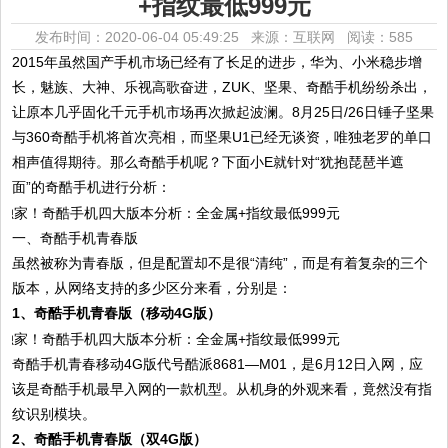
+指纹最低999元
发布时间：2020-06-04 05:49:25 来源：互联网
阅读：585
2015年虽然国产手机市场已经有了长足的进步，华为、小米稳步增
长，魅族、大神、乐视高歌奋进，ZUK、坚果、奇酷手机纷纷杀出，
让原本几乎固化千元手机市场再次掀起波澜。8月25日/26日锤子坚果
与360奇酷手机将首次亮相，而坚果U1已经无谈资，唯独老罗的单口
相声值得期待。那么奇酷手机呢？下面小E就针对“犹抱琵琶半遮
面”的奇酷手机进行分析：
一、奇酷手机青春版
虽然被称为青春版，但是配置却不是很“清纯”，而是有着复杂的三个
版本，从网络支持的多少区分来看，分别是：
1、奇酷手机青春版（移动4G版）
奇酷手机青春移动4G版代号酷派8681—M01，是6月12日入网，应
该是奇酷手机最早入网的一款机型。从机身的外观来看，竟然没有指
纹识别模块。
2、奇酷手机青春版（双4G版）