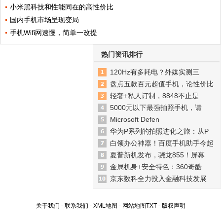
小米黑科技和性能同在的高性价比
国内手机市场呈现变局
手机Wifi网速慢，简单一改提
热门资讯排行
120Hz有多耗电？外媒实测三
盘点五款百元超值手机，论性价比
轻奢+私人订制，8848不止是
5000元以下最强拍照手机，请
Microsoft Defen
华为P系列的拍照进化之旅：从P
白领办公神器！百度手机助手今起
夏普新机发布，骁龙855！屏幕
金属机身+安全特色：360奇酷
京东数科全力投入金融科技发展
关于我们
-
联系我们
-
XML地图
-
网站地图
TXT
-
版权声明