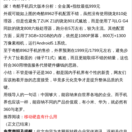
外观可能如上图的奇酷8962手机配置不错，虽然没有使用骁龙810处
理器，但是也避免了ZUK Z1的骁龙801式尴尬，而是使用了与LG G4
同款的骁龙808六核处理器，跑分在5万左右，较为主流。其他配置
方面，采用了3GB+32GB的内存，依然是1080P屏幕，800万+1300
万像素相机，运行Android5.1系统。
至于奇酷8962手机的售价，外界预测在1999元/1799元左右，避免步
子大了扯着蛋的（锤子T1式）尴尬，而且更能取得不错的销量，这也
符合360用增值服务代替硬件赚钱的思路。
小结：不管是锤子还是360，都是国内手机界有个性的新贵，网友们
应该抱着开放的态度接受，毕竟多元化竞争才是提升整体品质的关
键。
用领导人的一句话：中国够大，能容纳来自世界各地的企业。而手机
界也应该一样，能容纳不同的产品价值观，有小米、华为，就必然有
360与老罗。
推荐阅读：
移动硬盘有什么用
（正文已结束）
免责声明及提醒：
此文内容为本网所转载企业宣传资讯，该相关信息