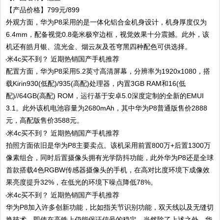
【产品价格】799元/899
外观方面，华为P8采用的是一体化铝合金机身设计，机身厚度仅为
6.4mm，配备视觉0.8毫米极窄边框，视觉效果十分震撼。此外，该
机还有皓月银、流光金、烟云灰及苍穹黑四种配色可供选择。
配置方面，华为P8采用5.2英寸高清屏幕，分辨率为1920x1080，搭
载Kirin930(低配)/935(高配)处理器，内置3GB RAM和16(低
配)//64GB(高配) ROM，运行基于安卓5.0深度定制的全新的EMUI
3.1。此外该机电池容量为2680mAh，其中华为P8普通版售价2888
元，高配版售价3588元。
拍照方面依旧是华为P8主要卖点。该机采用前置800万+后置1300万
像素组合，同时后置摄像头拥有光学防抖功能，此外华为P8还是全球
首款搭载4色RGBW传感器摄像头的手机，在高对比度环境下成像效
果亮度提升32%，在低光的环境下噪点降低78%。
华为P8加入许多创新功能，比如指关节识别功能，双天线以及无缝切
换技术，即使在高铁上仍能保证信号的稳定。当然除了上述之外，华