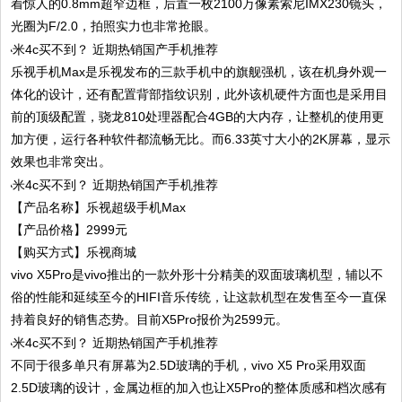
着惊人的0.8mm超窄边框，后置一枚2100万像素索尼IMX230镜头，
光圈为F/2.0，拍照实力也非常抢眼。
乐视手机Max是乐视发布的三款手机中的旗舰强机，该在机身外观一
体化的设计，还有配置背部指纹识别，此外该机硬件方面也是采用目
前的顶级配置，骁龙810处理器配合4GB的大内存，让整机的使用更
加方便，运行各种软件都流畅无比。而6.33英寸大小的2K屏幕，显示
效果也非常突出。
【产品名称】乐视超级手机Max
【产品价格】2999元
【购买方式】乐视商城
vivo X5Pro是vivo推出的一款外形十分精美的双面玻璃机型，辅以不
俗的性能和延续至今的HIFI音乐传统，让这款机型在发售至今一直保
持着良好的销售态势。目前X5Pro报价为2599元。
不同于很多单只有屏幕为2.5D玻璃的手机，vivo X5 Pro采用双面
2.5D玻璃的设计，金属边框的加入也让X5Pro的整体质感和档次感有