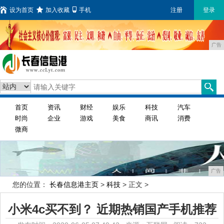
设为首页
加入收藏
手机
注册
登录
广告
首页
资讯
财经
娱乐
科技
汽车
时尚
企业
游戏
美食
商讯
消费
微商
广告
您的位置：
长春信息港主页
>
科技
> 正文 >
小米4c买不到？ 近期热销国产手机推荐