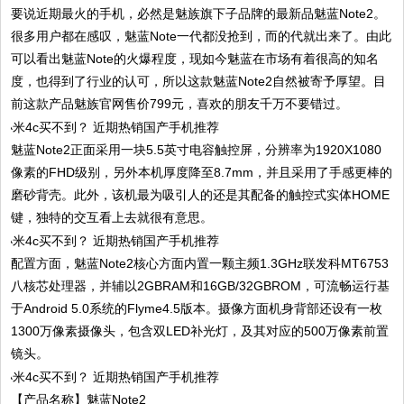
要说近期最火的手机，必然是魅族旗下子品牌的最新品魅蓝Note2。
很多用户都在感叹，魅蓝Note一代都没抢到，而的代就出来了。由此
可以看出魅蓝Note的火爆程度，现如今魅蓝在市场有着很高的知名
度，也得到了行业的认可，所以这款魅蓝Note2自然被寄予厚望。目
前这款产品魅族官网售价799元，喜欢的朋友千万不要错过。
魅蓝Note2正面采用一块5.5英寸电容触控屏，分辨率为1920X1080
像素的FHD级别，另外本机厚度降至8.7mm，并且采用了手感更棒的
磨砂背壳。此外，该机最为吸引人的还是其配备的触控式实体HOME
键，独特的交互看上去就很有意思。
配置方面，魅蓝Note2核心方面内置一颗主频1.3GHz联发科MT6753
八核芯处理器，并辅以2GBRAM和16GB/32GBROM，可流畅运行基
于Android 5.0系统的Flyme4.5版本。摄像方面机身背部还设有一枚
1300万像素摄像头，包含双LED补光灯，及其对应的500万像素前置
镜头。
【产品名称】魅蓝Note2