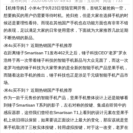
发布时间：2020-06-05 07:49:43 来源：互联网
阅读：733
【机锋导购】小米4c于9月23日登陆官网开售，首销又被抢购一空，
想要购买的用户仍需要等待时机。抢归抢，但是大家在选择手机的时
候还是要理性看待。而现在其他国产手机也在功能方面也有非常不错
的表现，足以满足大家的日常使用需求，下面就为大家推荐几款近期
不断热销的新品。
在距离锤子Smartisan T1发布462天之后，锤子科技CEO“老罗”罗永
浩终于再一次带着锤子科技的智能手机新品与大众见面了，而这一次
老罗与他的锤子科技为大家带来的是全新的智能手机产品坚果手机，
而随着这款手机的推出，锤子科技也正是涉足千元级智能手机产品市
场。
作为一款千元售价的智能手机产品，坚果手机整体设计上还是能够看
到锤子Smartisan T系列的影子，左右对称的按键、集成在听筒中的
感应器群，这些我们曾经在Smartisan T1上看到的设计元素在坚果手
机上依旧得以保留，如果要说正面设计上最大的变化，那应该就是坚
果手机取消了三枚实体按键，转用虚拟按键，对于这一改变，老罗在