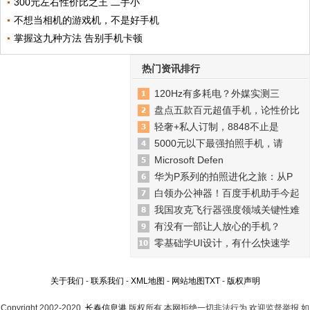
300元左右性价比之王 二手小
不想当相机的游戏机，不是好手机
掌握这九种方法 告别手机卡顿
热门资讯排行
120Hz有多耗电？外媒实测三
盘点五款百元超值手机，论性价比
轻奢+私人订制，8848不止是
5000元以下最强拍照手机，请
Microsoft Defen
华为P系列的拍照进化之旅：从P
白领办公神器！百度手机助手今起
我国攻克飞行器强度领域关键性难
有没有一部让人放心的手机？
零基础学UI设计，有什么快速学
关于我们
-
联系我们
-
XML地图
-
网站地图
TXT
-
版权声明
Copyright.2002-2020
长春信息港
版权所有 本网拒绝一切非法行为 欢迎监督举报 如