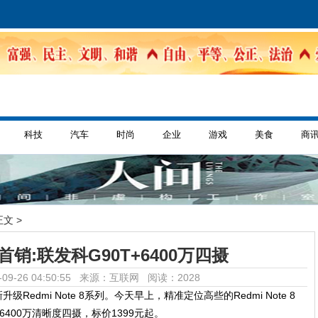
科技
汽车
时尚
企业
游戏
美食
商
正文 >
e8首销:联发科G90T+6400万四摄
09-26 04:50:55 来源：互联网
阅读：2028
Redmi Note 8系列。今天早上，精准定位高些的Redmi Note 8
400万清晰度四摄，标价1399元起。