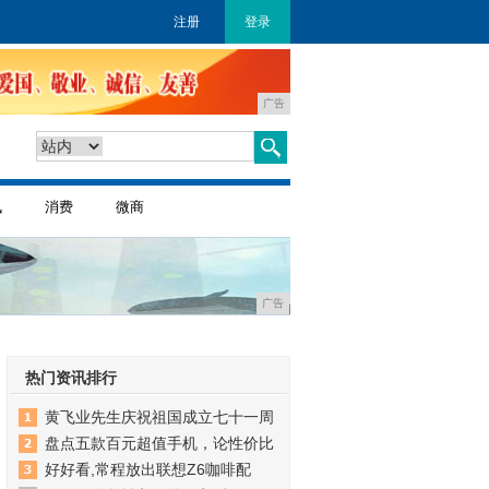
注册
登录
广告
讯
消费
微商
广告
热门资讯排行
黄飞业先生庆祝祖国成立七十一周
盘点五款百元超值手机，论性价比
好好看,常程放出联想Z6咖啡配