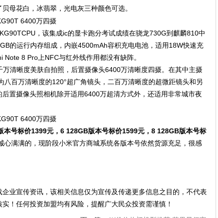
了贝母花白，冰翡翠，光电灰三种颜色可选。
了MTKG90TCPU，该集成ic的显卡跑分考试成绩在骁龙730G到麒麟810中
8 128GB的运行内存组成，内嵌4500mAh容积充电电池，适用18W快速充
 Note 8 Pro上NFC与红外线作用都没有缺阵。
o外置两千万清晰度美肤自拍照，后置摄像头6400万清晰度四摄。在其中主摄
颗为八百万清晰度的120°超广角镜头，二百万清晰度的超微距镜头和另
后置摄像头照相机除开适用6400万超清方式外，还适用非常城市夜
 64GB版本号标价1399元，6 128GB版本号标价1599元，8 128GB版本号标
诚心满满的，现阶段小米官方商城系统各版本号依然货源充足，很感
载企业宣传资讯，该相关信息仅为宣传及传递更多信息之目的，不代表
核实！任何投资加盟均有风险，提醒广大民众投资需谨慎！