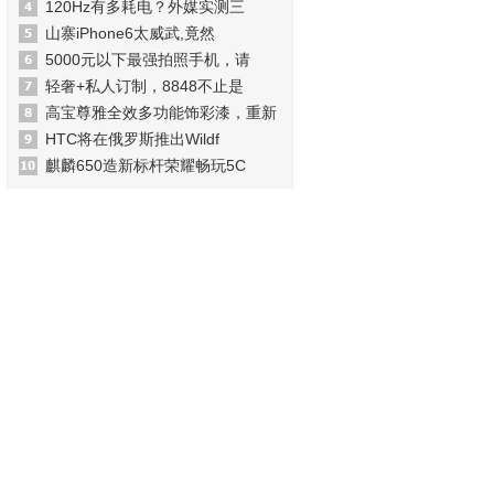
120Hz有多耗电？外媒实测三
山寨iPhone6太威武,竟然
5000元以下最强拍照手机，请
轻奢+私人订制，8848不止是
高宝尊雅全效多功能饰彩漆，重新
HTC将在俄罗斯推出Wildf
麒麟650造新标杆荣耀畅玩5C