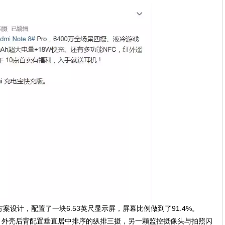
滴屏的方案设计，配置了一块6.53英尺显示屏，屏幕比例做到了91.4%。
璃外壳，外壳后背配置垂直居中排序的纵排三摄，另一颗监控摄像头与拍照闪