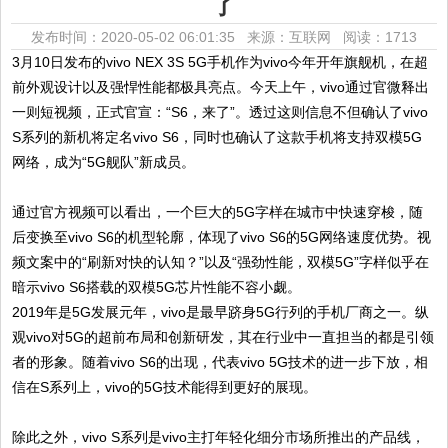
了
发布时间：2020-05-02 06:01:35 来源：互联网
阅读：1713
3月10日发布的vivo NEX 3S 5G手机作为vivo今年开年旗舰机，在超
前外观设计以及强悍性能都极具亮点。今天上午，vivo通过官微释出
一则短视频，正式官宣：“S6，来了”。透过这则信息不但确认了vivo
S系列的新机将定名vivo S6，同时也确认了这款手机将支持双模5G
网络，成为“5G舰队”新成员。
通过官方视频可以看出，一个巨大的5G字样在城市中快速穿梭，随
后变换至vivo S6的机型轮廓，体现了vivo S6的5G网络速度优势。视
频文案中的“刷新对快的认知？”以及“强劲性能，双模5G”字样似乎在
暗示vivo S6搭载的双模5G芯片性能不容小觑。
2019年是5G发展元年，vivo是最早跻身5G行列的手机厂商之一。纵
观vivo对5G的超前布局和创新研发，其在行业中一直担当的都是引领
者的形象。随着vivo S6的出现，代表vivo 5G技术的进一步下放，相
信在S系列上，vivo的5G技术能得到更好的展现。
除此之外，vivo S系列是vivo主打年轻化细分市场所推出的产品线，