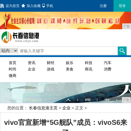
设为首页
加入收藏
手机
注册
登录
广告
首页
资讯
财经
娱乐
科技
汽车
时尚
企业
游戏
美食
商讯
消费
微商
广告
您的位置：
长春信息港主页
>
企业
> 正文 >
vivo官宣新增“5G舰队”成员：vivoS6来