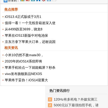
更多
分享到：
指关节截屏，再不会用手机白买了
焦点推荐
iOS13.4正式版或于3月1
值得一看！一个无线音箱迷深入使
从4499跌至3699，骁龙8
苹果在iOS13新版中对电池保
京东方拿下苹果大订单，还敢说国
相关资讯
小米10仍然不敌mate30，
2020年的iOS14系统即将
苹果手机轻点一下就能截屏？秒杀
vivo发布旗舰新品NEX3S
苹果终于妥协！iOS14迎重大
热门资讯排行
120Hz有多耗电？外媒实测三
5000元以下最强拍照手机，请