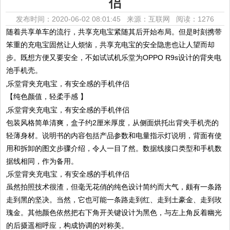
侣
发布时间：2020-06-02 08:01:45 来源：互联网
阅读：1276
随着共享单车的流行，共享充电宝紧随其后开始布局。但是时刻携带
笨重的充电宝固然让人烦恼，共享充电宝的安全隐患也让人望而却
步。既想方便又要安全，不如试试机乐堂为OPPO R9s设计的背夹电
池手机壳。
【纯色颜值，轻柔手感 】
包装风格简单清爽，盒子约2厘米厚度，从侧面烘托出背夹手机壳的
轻薄身材。说明书的内容包括产品参数和电量指示灯说明，背面有使
用和拆卸的图文步骤介绍，令人一目了然。数据线接口类型和手机数
据线相同，作为备用。
虽然拍照技术很渣，但毫无花俏的纯色设计简约而大气，颇有一条路
走到黑的坚决。当然，它也可能一条路走到红、走到土豪金、走到玫
瑰金。其他颜色依然把右下角开关键设计为黑色，与左上角反着幽光
的后摄遥相呼应，构成协调的对称美。