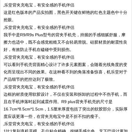
这是红色版本的产品实拍图，黑色开关键在鲜艳的红色主题色中十分
抢眼。
我手中是R9/R9s Plus型号的背夹手机壳，持握的手感细腻舒服，摩
擦力也适中，既不会感觉粗糙又不会轻易滑脱。硅胶材质的耐震性良
好，有效防止手机在磕碰中受到损伤。
可以看到手机壳背面精心设计了许多元素图案，会随着光线角度的变
化而呈现出不同的效果。在这种看不到的角落准备惊喜，机乐堂对于
产品细节的把控达到了极致。
边框的材质使用软胶设计，不仅在安装和拆卸的过程中不伤手机，而
且在手机摔落时起到减震作用。R9 plus背夹手机壳的尺寸是
16.7cm*8.5cm*1.5cm，1.5厘米厚度包括了突出的软胶部分，实际厚
度应该更薄一些，在背夹充电宝中是不折不扣的瘦子。
1比1复刻真机开模，孔位贴合精确，按键手感出色。无下巴设计更加