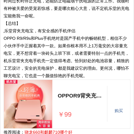
时间过长时停止充电，还能防止电磁场干扰电源的正常工作。我顿时
有种被关爱的受宠若惊感，要是哪次粗心大意，说不定机乐堂的充电
宝能救我一命呢。
【总结】
OPPO R9/R9s和Plus手机绝对是国产手机中的畅销机型，相信不少
小伙伴手中正握着其中一款。如果你根本用不上1万毫安的大容量充
电宝，更不想背着一块砖头上班下班，或者需要特别一点的手机壳，
机乐堂背夹充电手机壳一定值得考虑。恰到好处的电池容量，精致的
工艺设计，安全的充电保护，都是我建议它的理由。更何况，哪怕不
聊充电宝，它也是一个颜值惊艳的手机壳呢。
OPPOR9背夹充电宝电池专用R9s plus闪充手机壳式超薄VIVOX9冲无线
购买
￥99
推荐阅读：
骁龙660和麒麟710哪个好