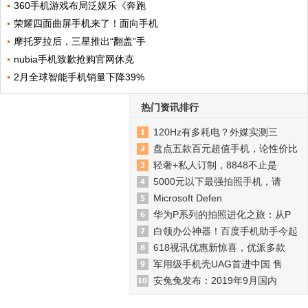
360手机游戏布局泛娱乐《奔跑
荣耀四面曲屏手机来了！面向手机
摩托罗拉后，三星推出“翻盖”手
nubia手机致歉抢购官网休克
2月全球智能手机销量下降39%
热门资讯排行
120Hz有多耗电？外媒实测三
盘点五款百元超值手机，论性价比
轻奢+私人订制，8848不止是
5000元以下最强拍照手机，请
Microsoft Defen
华为P系列的拍照进化之旅：从P
白领办公神器！百度手机助手今起
618视讯优惠新惊喜，优派多款
军用级手机壳UAG首进中国 售
安兔兔发布：2019年9月国内