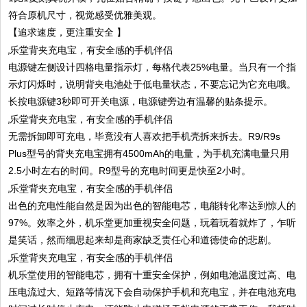
符合原机尺寸，视觉感受优雅美观。
【追求速度，更注重安全 】
电源键左侧设计四格电量指示灯，每格代表25%电量。当只有一个指
示灯闪烁时，说明背夹电池处于低电量状态，不要忘记为它充电哦。
长按电源键3秒即可开关电源，电源键旁边有温馨的贴条提示。
无需拆卸即可充电，毕竟没有人喜欢把手机壳拆来拆去。R9/R9s
Plus型号的背夹充电宝拥有4500mAh的电量，为手机充满电量只用
2.5小时左右的时间。R9型号的充电时间更是快至2小时。
出色的充电性能自然是因为出色的智能电芯，电能转化率达到惊人的
97%。效率之外，机乐堂更加重视安全问题，玩着玩着就炸了，乍听
是笑话，然而细思起来却是商家缺乏责任心和道德使命的悲剧。
机乐堂使用的智能电芯，拥有十重安全保护，例如电池温度过高、电
压电流过大、短路等情况下会自动保护手机和充电宝，并在电池充电