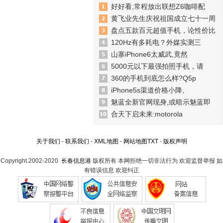
好好看,常程放出联想Z6咖啡配
黄飞业先生庆祝祖国成立七十一周
盘点五款百元超值手机，论性价比
120Hz有多耗电？外媒实测三
山寨iPhone6太威武,竟然
5000元以下最强拍照手机，请
360的手机到底怎么样?Q5p
iPhone5s渠道价格小降,
魅蓝全新官网现身,或暗示魅蓝即
合天下启未来:motorola
关于我们
-
联系我们
-
XML地图
-
网站地图
TXT
-
版权声明
Copyright.2002-2020
长春信息港
版权所有 本网拒绝一切非法行为 欢迎监督举报 如
有错误信息 欢迎纠正