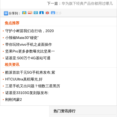
下一篇：
华为旗下经典产品你都用过哪几
更多
分享到：
款?
焦点推荐
守护小树苗我们在行动，2020
小辣椒Mate30“碰瓷”
带你玩转vivo手机之桌面操作
坚果Pro更多参数曝光比坚果一
诺基亚:500万个4G基站可通
相关资讯
酷派首款千元5G手机将发布,紫
HTCUUltra真机曝光,好
三星手机又出问题？细数三星黑历
诺基亚33103G复刻版发布:
刚刚鸿蒙2
热门资讯排行