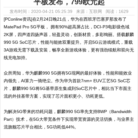
平板发布，799欧元起
发布时间：2020-04-21 05:25:39 来源：互联网
阅读：1629
[PConline资讯]在2月24日晚21点，华为在西班牙巴塞罗那发布了
MatePad Pro 5G平板， 拥有90%超高屏占比，DCI-P3电影级色域
2K屏，四声道四扬声器，轻盈灵动，创新材质，多彩绚丽。搭载麒麟
990 5G SoC芯片，性能与能效双重提升。开启5G云游戏模式，重载
3A游戏无需下载及安装，畅享全新游戏体验，更有强劲续航和双向无
线充电加持。
众所周知，华为麒麟990 5G拥有5G现网的最好体验，性能和能效业
内领先，AI算力一骑绝尘。作为华为首款7nm+ EUV工艺5G SoC芯
片，麒麟990 5G将5G基带原生集成到SoC芯片中，相比当下市面主
流的外挂基带方案，实现了芯片面积更小、功耗更低。
为解决5G带来的功耗问题，麒麟990 5G率先支持BWP（Bandwidth
Part）技术，在5G大带宽条件下实现带宽资源的灵活切换，与业界主
流旗舰芯片平台相比，5G功耗低44%。