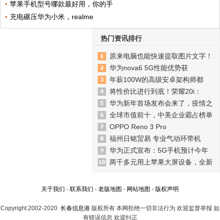
苹果手机型号哪款最好用，你的手
充电碾压华为小米，realme
热门资讯排行
原来电脑也能快速提取图片文字！
华为nova6 5G性能优势获
年薪100W的高级安卓架构师都
将性价比进行到底！荣耀20i：
华为新年首场发布会来了，疫情之
全球市值前十，中美企业霸占榜单
OPPO Reno 3 Pro
福州日铭贸易 专业气动环带机
华为正式宣布：5G手机预计今年
两千多元用上苹果大屏设备，全新
关于我们
-
联系我们
-
老版地图
-
网站地图
-
版权声明
Copyright.2002-2020
长春信息港
版权所有 本网拒绝一切非法行为 欢迎监督举报 如
有错误信息 欢迎纠正