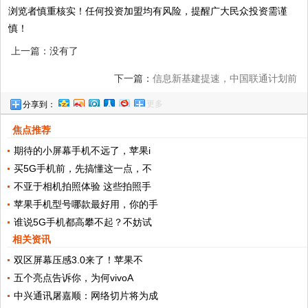
浏览者慎重核实！任何投资加盟均有风险，提醒广大民众投资需谨
慎！
上一篇：没有了
下一篇：
信息新基建提速，中国联通计划前
更多
分享到：
三季度完成25万5G基站建设
焦点推荐
期待的小屏幕手机不远了，苹果i
买5G手机前，先搞懂这一点，不
不亚于相机拍照体验 这些拍照手
苹果手机型号哪款最好用，你的手
谁说5G手机都高攀不起？不妨试
相关资讯
双区屏幕压感3.0来了！苹果不
五个亮点告诉你，为何vivoA
中兴通讯屠嘉顺：网络切片将为成