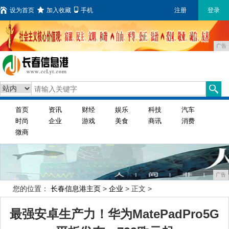
设为首页
加入收藏
手机
注册
登录
广告
首页
资讯
财经
娱乐
科技
汽车
时尚
企业
游戏
美食
商讯
消费
微商
广告
您的位置：
长春信息港主页
>
企业
> 正文 >
最强安卓生产力！华为MatePadPro5G