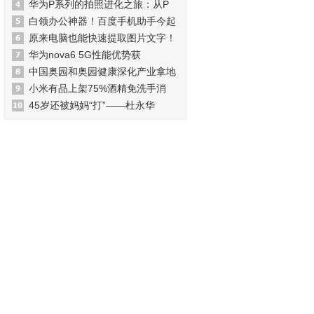
华为P系列的拍照进化之旅：从P
白领办公神器！百度手机助手今起
原来电脑也能快速提取图片文字！
华为nova6 5G性能优势获
中国奥园和奥园健康深化产业拿地
小米有品上架75%酒精免洗手消
45岁还被妈妈“打”——杜永华