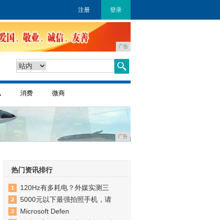
注册
登录
广告
讯
消费
微商
广告
热门资讯排行
120Hz有多耗电？外媒实测三
5000元以下最强拍照手机，请
Microsoft Defen