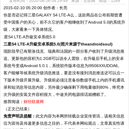
发布时间：2020-08-26 04:29:49 来源：互联网
阅读：1289
2015-02-10 05:20:00 创作者：长亮
你是否还记得三星GALAXY S4 LTE-A么，这款商品在公布前期曾遭
受中国客户的关心，前不久它的客户相继收到了Android 5.0的系统升
级，大家看来一下具体情况。
三星S4 LTE-A升級安卓系统5.0(照片来源于theandroidsoul)
现阶段早已有斯洛伐克、瑞典和法国的一部分客户收到了升级消息推
送。更新包的容积为1.2GB可以说令人震惊，在升級后手机上的安卓
系统号变成Android 5.0.1，系统软件版本信息为I9506XXUDOA6。
客户能够等候系统升级消息推送，要是没有接到消息推送还可以点一
下版本升级开展升級。升级前必须注意备份数据手机上内的手机通讯
录和短消息等信息内容，另外最少确保剩下用电量做到80%，终究本
次升级的安装文件容积很大，中途关闭电源得话就槽糕了。
推荐阅读：
财经联展网
（正文已结束）
免责声明及提醒：
此文内容为本网所转载企业宣传资讯，该相关信息
仅为宣传及传递更多信息之目的，不代表本网站观点，文章真实性请