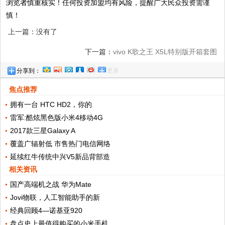
浏览者慎重核实！任何投资加盟均有风险，提醒广大民众投资需谨
慎！
上一篇：没有了
下一篇：
vivo K歌之王 X5L特别版开箱套图
更多
分享到：
焦点推荐
拥有一台 HTC HD2，你的
雷军:酷炫黑色版小米4移动4G
2017款三星Galaxy A
覆盖广辐射低 市售热门电信网络
延续红牛传统中兴V5新品背部造
相关资讯
国产高端机之战 华为Mate
Jovi物联，人工智能助手的新
经典回顾4—诺基亚920
盘点史上最值得购买的小米手机，