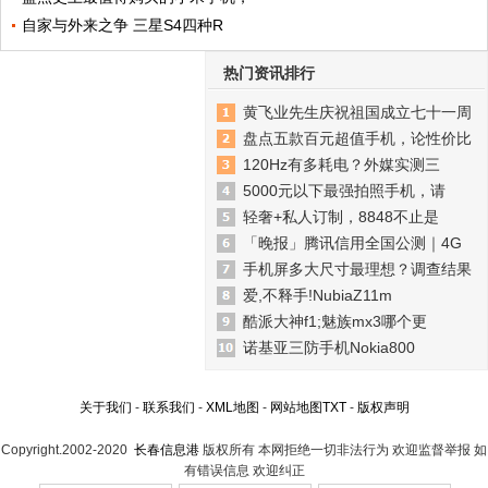
自家与外来之争 三星S4四种R
热门资讯排行
黄飞业先生庆祝祖国成立七十一周
盘点五款百元超值手机，论性价比
120Hz有多耗电？外媒实测三
5000元以下最强拍照手机，请
轻奢+私人订制，8848不止是
「晚报」腾讯信用全国公测｜4G
手机屏多大尺寸最理想？调查结果
爱,不释手!NubiaZ11m
酷派大神f1;魅族mx3哪个更
诺基亚三防手机Nokia800
关于我们
-
联系我们
-
XML地图
-
网站地图
TXT
-
版权声明
Copyright.2002-2020
长春信息港
版权所有 本网拒绝一切非法行为 欢迎监督举报 如
有错误信息 欢迎纠正