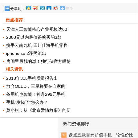
更多
分享到：
子成绩的方式，就是给他部手机
焦点推荐
天津人工智能核心产业规模达60
2000元以内最值得购买的3款
携手云南九机 四川佳海手机零售
iphone se 2谍照流出
房间里最靓的崽！独行侠官方晒博
相关资讯
2018年315手机质量报告出
放弃OLED，三星将要在自家的
备用机也智能！神舟299元手机
手机“发烧了”怎么办？
莫小棋：从《北京爱情故事》的伍
热门资讯排行
盘点五款百元超值手机，论性价比