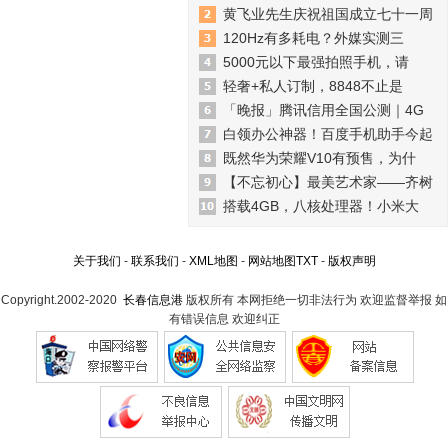
黄飞业先生庆祝祖国成立七十一周
120Hz有多耗电？外媒实测三
5000元以下最强拍照手机，请
轻奢+私人订制，8848不止是
「晚报」腾讯信用全国公测｜4G
白领办公神器！百度手机助手今起
既然华为荣耀V10有预售，为什
【不忘初心】最美艺术家——齐树
搭载4GB，八核处理器！小米大
关于我们
-
联系我们
-
XML地图
-
网站地图
TXT
-
版权声明
Copyright.2002-2020
长春信息港
版权所有 本网拒绝一切非法行为 欢迎监督举报 如
有错误信息 欢迎纠正