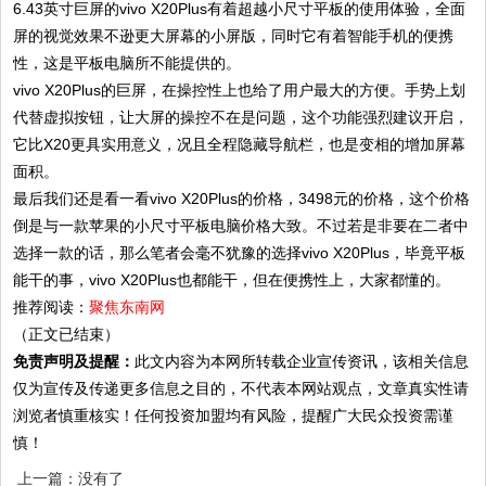
6.43英寸巨屏的vivo X20Plus有着超越小尺寸平板的使用体验，全面
屏的视觉效果不逊更大屏幕的小屏版，同时它有着智能手机的便携
性，这是平板电脑所不能提供的。
vivo X20Plus的巨屏，在操控性上也给了用户最大的方便。手势上划
代替虚拟按钮，让大屏的操控不在是问题，这个功能强烈建议开启，
它比X20更具实用意义，况且全程隐藏导航栏，也是变相的增加屏幕
面积。
最后我们还是看一看vivo X20Plus的价格，3498元的价格，这个价格
倒是与一款苹果的小尺寸平板电脑价格大致。不过若是非要在二者中
选择一款的话，那么笔者会毫不犹豫的选择vivo X20Plus，毕竟平板
能干的事，vivo X20Plus也都能干，但在便携性上，大家都懂的。
推荐阅读：
聚焦东南网
（正文已结束）
免责声明及提醒：
此文内容为本网所转载企业宣传资讯，该相关信息
仅为宣传及传递更多信息之目的，不代表本网站观点，文章真实性请
浏览者慎重核实！任何投资加盟均有风险，提醒广大民众投资需谨
慎！
上一篇：没有了