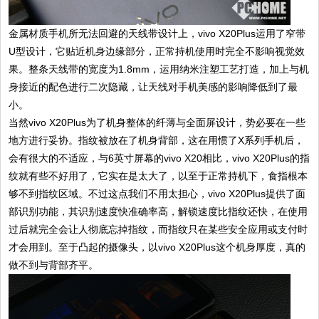
金属材质手机所无法回避的天线带设计上，vivo X20Plus运用了窄带
U型设计，它贴近机身边缘部分，正常持机使用时完全不影响视觉效
果。整条天线带的宽度为1.8mm，运用纳米注塑工艺打造，加上与机
身接近的配色进行二次隐藏，让天线对手机美感的影响降低到了最
小。
当然vivo X20Plus为了机身整体的纤薄与全面屏设计，势必要在一些
地方进行妥协。指纹被放在了机身背部，这在用惯了X系列手机后，
会有很大的不适应，与6英寸屏幕的vivo X20相比，vivo X20Plus的指
纹就有些不好用了，它实在是太大了，以至于正常持机下，食指根本
够不到指纹区域。不过这点我们不用太担心，vivo X20Plus提供了面
部识别功能，其识别速度快准确率高，解锁速度比指纹还快，在使用
过后就完全会让人彻底忘掉指纹，而指纹只在某些安全应用或支付时
才会用到。至于凸起的摄像头，以vivo X20Plus这个机身厚度，真的
做不到与背部齐平。