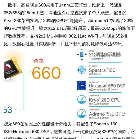
一敌手。高通骁龙660采用了14nm工艺打造，比起上一代骁龙
652/653的28nm工艺，高通这次可是直接来了个大跃进。配备的
Kryo 260架构实现了20%的CPU性能提升， Adreno 512实现了30%
的GPU性能提升；骁龙X12 LTE调制解调器，最高600Mbps的峰值下
行数据速率。支持2x2 MU-MIMO 802.11ac Wi-Fi，与骁龙652相
比，数据吞吐量可实现翻倍，并且下载时的功耗降低可达60%。
骁龙660在拍照上的性能也十分给力，其配备了Spectra 160
ISP+Hexagon 680 DSP，这些可是上一代旗舰骁龙820中的同款，它