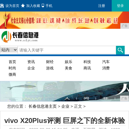
设为首页
加入收藏
手机
注册
登录
广告
首页
资讯
财经
娱乐
科技
汽车
时尚
企业
游戏
美食
商讯
消费
微商
广告
您的位置：
长春信息港主页
>
企业
> 正文 >
vivo X20Plus评测 巨屏之下的全新体验