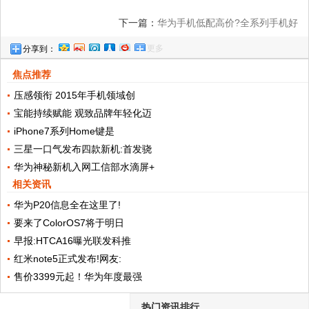
下一篇：
华为手机低配高价?全系列手机好
更多
分享到：
评率超过95%
焦点推荐
压感领衔 2015年手机领域创
宝能持续赋能 观致品牌年轻化迈
iPhone7系列Home键是
三星一口气发布四款新机:首发骁
华为神秘新机入网工信部水滴屏+
相关资讯
华为P20信息全在这里了!
要来了ColorOS7将于明日
早报:HTCA16曝光联发科推
红米note5正式发布!网友:
售价3399元起！华为年度最强
热门资讯排行