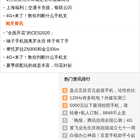
上海福利｜交通卡充值，银联云闪
4G+来了！教你判断什么手机支
相关资讯
“全面开花”的CES2020：
锤子手机脱离罗永浩 终于有了手
摩托罗拉ZN300和金立E6m
4G+来了！教你判断什么手机支
夏季搭配玩的就是丰富，印花衬衫
热门资讯排行
盘点五款百元超值手机，论性价比
120Hz有多耗电？外媒实测三
5000元以下最强拍照手机，请
轻奢+私人订制，8848不止是
「晚报」腾讯信用全国公测｜4G
黄飞业先生庆祝祖国成立七十一周
白领办公神器！百度手机助手今起