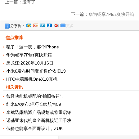
上一篇：没有了
下一篇：
华为畅享7Plus爽快开箱
更多
分享到：
焦点推荐
稳了！这一夜，那个iPhone
华为畅享7Plus爽快开箱
黑龙江:2020年10月16日
小米6发布时间曝光售价依旧19
HTC中端新机OneX10真机
相关资讯
曾经功能机标配的“拍照按钮”,
红米5A发布:轻巧长续航售59
李斌透露酷派产品规划或将重启铂
诺基亚末代机皇全新机接近四千块
低价也能享全面屏设计，ZUK