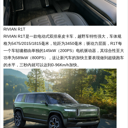
RIVIAN R1T
RIVIAN R1T是一款电动式双排座皮卡车，越野车特性强大，车体规
格为5475/2015/1815毫米，轮距为3450毫米；驱动力层面，R1T每
一个车轱辘都由单独的145kW（200PS）电机驱动器，其综合性至大
功率为589kW（800PS），这让新汽车的加快主要表现做到超级跑车
的水平，三秒内就可以达到0-96Km/h加快。