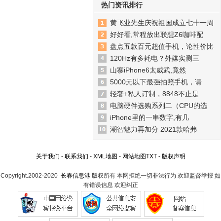
热门资讯排行
黄飞业先生庆祝祖国成立七十一周
好好看,常程放出联想Z6咖啡配
盘点五款百元超值手机，论性价比
120Hz有多耗电？外媒实测三
山寨iPhone6太威武,竟然
5000元以下最强拍照手机，请
轻奢+私人订制，8848不止是
电脑硬件选购系列二（CPU的选
iPhone里的一串数字,有几
潮智魅力再加分 2021款哈弗
关于我们
-
联系我们
-
XML地图
-
网站地图
TXT
-
版权声明
Copyright.2002-2020
长春信息港
版权所有 本网拒绝一切非法行为 欢迎监督举报 如
有错误信息 欢迎纠正