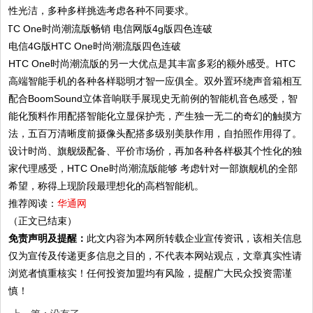
性光洁，多种多样挑选考虑各种不同要求。
电信4G版HTC One时尚潮流版四色连破
HTC One时尚潮流版的另一大优点是其丰富多彩的额外感受。HTC
高端智能手机的各种各样聪明才智一应俱全。双外置环绕声音箱相互
配合BoomSound立体音响联手展现史无前例的智能机音色感受，智
能化预料作用配搭智能化立显保护壳，产生独一无二的奇幻的触摸方
法，五百万清晰度前摄像头配搭多级别美肤作用，自拍照作用得了。
设计时尚、旗舰级配备、平价市场价，再加各种各样极其个性化的独
家代理感受，HTC One时尚潮流版能够 考虑针对一部旗舰机的全部
希望，称得上现阶段最理想化的高档智能机。
推荐阅读：
华通网
（正文已结束）
免责声明及提醒：
此文内容为本网所转载企业宣传资讯，该相关信息
仅为宣传及传递更多信息之目的，不代表本网站观点，文章真实性请
浏览者慎重核实！任何投资加盟均有风险，提醒广大民众投资需谨
慎！