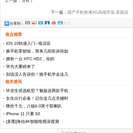
上一篇：没有了
下一篇：
国产手机抢滩4G高端市场 直面品
更多
分享到：
牌利润大考
焦点推荐
iOS 10快速入门--电话应
换手机零烦恼，简单几招告诉你如
拥有一台 HTC HD2，你的
华为大重磅来了
别说没人告诉你！挑手机学会这几
相关资讯
毕业生优选机型？魅族这两款手机
女生出行必备！记住这几点关键时
降价千元，八核6.0英寸双喇叭
iPhone 11 只要 50
[多图]海信4K智能电视深度测