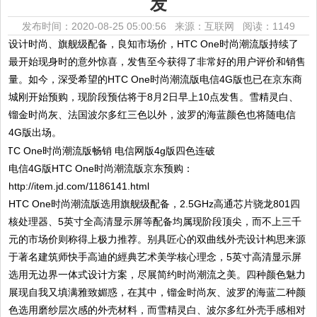
发
发布时间：2020-08-25 05:00:56 来源：互联网
阅读：1149
设计时尚、旗舰级配备，良知市场价，HTC One时尚潮流版持续了
最开始现身时的意外惊喜，发售至今获得了非常好的用户评价和销售
量。如今，深受希望的HTC One时尚潮流版电信4G版也已在京东商
城刚开始预购，现阶段预估将于8月2日早上10点发售。雪精灵白、
镏金时尚灰、法国波尔多红三色以外，波罗的海蓝颜色也将随电信
4G版出场。
电信4G版HTC One时尚潮流版京东预购：
http://item.jd.com/1186141.html
HTC One时尚潮流版选用旗舰级配备，2.5GHz高通芯片骁龙801四
核处理器、5英寸全高清显示屏等配备均属现阶段顶尖，而不上三千
元的市场价则称得上极力推荐。别具匠心的双曲线外壳设计构思来源
于著名建筑师快手高迪的經典艺术美学核心理念，5英寸高清显示屏
选用无边界一体式设计方案，尽展简约时尚潮流之美。四种颜色魅力
展现自我又填满雅致媚惑，在其中，镏金时尚灰、波罗的海蓝二种颜
色选用磨纱层次感的外壳材料，而雪精灵白、波尔多红外壳手感相对