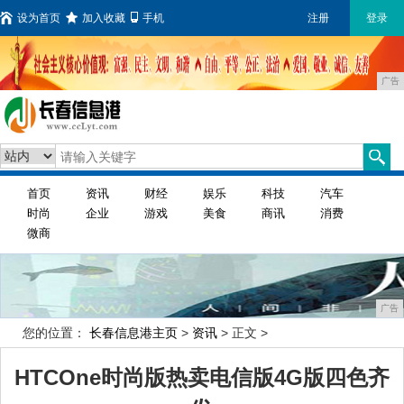
设为首页
加入收藏
手机
注册
登录
广告
首页
资讯
财经
娱乐
科技
汽车
时尚
企业
游戏
美食
商讯
消费
微商
广告
您的位置：
长春信息港主页
>
资讯
> 正文 >
HTCOne时尚版热卖电信版4G版四色齐