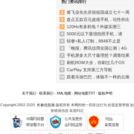
热门资讯排行
黄飞业先生庆祝祖国成立七十一周
盘点五款百元超值手机，论性价比
120Hz有多耗电？外媒实测三
5000元以下最强拍照手机，请
轻奢+私人订制，8848不止是
「晚报」腾讯信用全国公测｜4G
手机屏多大尺寸最理想？调查结果
刷机ROM大全，你刷过几个OS
CarPlay 支持第三方导航
跟着乐游巴巴，体验不一样的云南
关于我们
-
联系我们
-
XML地图
-
网站地图
TXT
-
版权声明
Copyright.2002-2020
长春信息港
版权所有 本网拒绝一切非法行为 欢迎监督举报 如
有错误信息 欢迎纠正