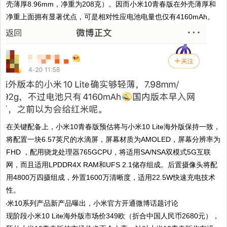
壳薄厚8.96mm，净重为208克）。因而小米10青春版在外壳薄厚和
净重上面拥有显著优点，可是相对性应电池电量也仅有4160mAh。
在关键配备上，小米10青春版预估将与小米10 Lite海外版保持一致，
将配置一块6.57英尺的水滴屏，屏幕材质为AMOLED，屏幕分辨率为
FHD ，配用骁龙处理器765GCPU，将适用SA/NSA双模式5G互联
网，而且适用LPDDR4X RAM和UFS 2.1储存组成。后置摄像头将配
用4800万四摄组成，外置1600万清晰度，适用22.5W快速充电技术
性。
现阶段小米10 Lite海外版市场价349欧（折合中国人民币2680元），