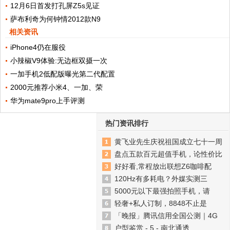
12月6日首发打孔屏Z5s见证
萨布利奇为何钟情2012款N9
相关资讯
iPhone4仍在服役
小辣椒V9体验:无边框双摄一次
一加手机2低配版曝光第二代配置
2000元推荐小米4、一加、荣
华为mate9pro上手评测
热门资讯排行
黄飞业先生庆祝祖国成立七十一周
盘点五款百元超值手机，论性价比
好好看,常程放出联想Z6咖啡配
120Hz有多耗电？外媒实测三
5000元以下最强拍照手机，请
轻奢+私人订制，8848不止是
「晚报」腾讯信用全国公测｜4G
户型鉴赏 - 5 - 南北通透