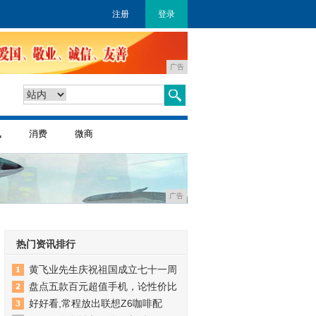
注册
登录
广告
讯
消费
微商
广告
热门资讯排行
黄飞业先生庆祝祖国成立七十一周
盘点五款百元超值手机，论性价比
好好看,常程放出联想Z6咖啡配