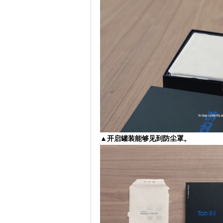
▲开启罐装能够见到防尘罩。