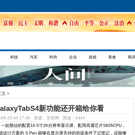
科技
汽车
时尚
企业
游戏
美食
商
正文 >
alaxyTabS4新功能还开箱给你看
09-23 04:17:40 来源：互联网
阅读：1444
 S4，一如预估的配置10.5寸2K分辨率显示屏、配用高通芯片S835CPU，
级设计方案的 S Pen 能够在显示屏关掉的前提条件下记笔记，还能够