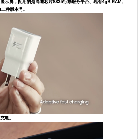
AMOLED 显示屏，配用的是高通芯片S835行動服务平台、现有4gB RAM、
ROM二种版本号。
速充电。