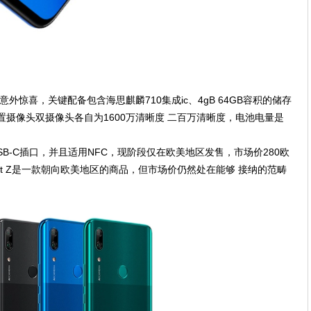
多意外惊喜，关键配备包含海思麒麟710集成ic、4gB 64GB容积的储存
置摄像头双摄像头各自为1600万清晰度 二百万清晰度，电池电量是
用USB-C插口，并且适用NFC，现阶段仅在欧美地区发售，市场价280欧
art Z是一款朝向欧美地区的商品，但市场价仍然处在能够 接纳的范畴