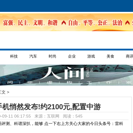
科技
汽车
时尚
企业
游戏
美食
商
正文 >
机悄然发布!约2100元,配置中游
-09-11 06:17:55 来源：互联网
阅读：545
码评测、科谱深扒，能够 点一下右上方关心大家的今日头条号：雷科