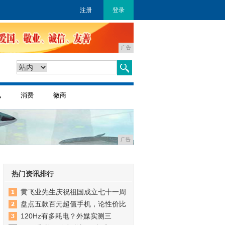
注册
登录
广告
讯
消费
微商
广告
热门资讯排行
黄飞业先生庆祝祖国成立七十一周
盘点五款百元超值手机，论性价比
120Hz有多耗电？外媒实测三