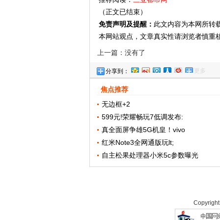
（正文已结束）
免责声明及提醒：
此文内容为本网所转
本网站观点，文章真实性请浏览者慎重
上一篇：没有了
更多
分享到：
焦点推荐
无边框+2
599元!荣耀畅玩7低调发布:
真全面屏争雄5G机皇！vivo
红米Note3全网通版玩lt;
自主松果处理器小米5c参数曝光
Copyrigh