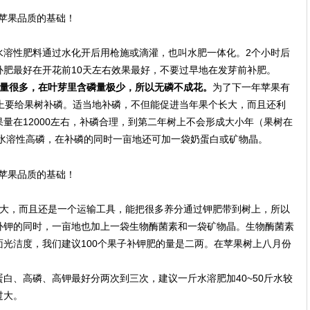
水溶性肥料通过水化开后用枪施或滴灌，也叫水肥一体化。2个小时后
补肥最好在开花前10天左右效果最好，不要过早地在发芽前补肥。
磷量很多，在叶芽里含磷量极少，所以无磷不成花。
为了下一年苹果有
6上要给果树补磷。适当地补磷，不但能促进当年果个长大，而且还利
量在12000左右，补磷合理，到第二年树上不会形成大小年（果树在
两水溶性高磷，在补磷的同时一亩地还可加一袋奶蛋白或矿物晶。
大，而且还是一个运输工具，能把很多养分通过钾肥带到树上，所以
补钾的同时，一亩地也加上一袋生物酶菌素和一袋矿物晶。生物酶菌素
光洁度，我们建议100个果子补钾肥的量是二两。在苹果树上八月份
白、高磷、高钾最好分两次到三次，建议一斤水溶肥加40~50斤水较
过大。