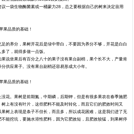
建议一袋生物酶菌素或一桶蒙力28，总之要根据自己的树来决定亩用
充足的养分，果树开花后是绿中带白，不要因为养分不够，开花是白白
人多了，就得多做一点饭。
如果说坐果后有百分之八十的果子没有果台副梢，果个长不大，产量肯
养分供应果子。没有果台副梢还容易形成大小年。
上没花。果树是前期氮，中期磷，后期钾，但是有很多果农在春季施肥
，树上有没有叶片，这些肥料不能及时转化，而且它们的肥效时间又
以果树上表现是条子不但长，而且多，所以成花困难，这是我们进了无
肥不能挖坑，要施水溶性肥料，因为它肥效短，且肥效较猛，到果树停