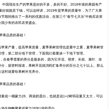
面。中国现在生产的苹果是好的不多，多的不好。2018年谁的果园有产
质量好就能卖下钱，可以这样讲，2019年是苹果的质量年，为了广大果
节期间推出了一系列的优惠活动，在第三个“春节七天乐”中购买农资
全国少有的农民农资盛会。
高苹果产量，提高苹果质量，夏季果树管理也是重中之重，夏季果树管
管理，第二部分地下管理，下面我们着重谈一下地下管理。
，在春季需要的养分是最多的，因为它开花、萌芽、长枝、展叶、坐
养分，据资料报道，果树开花就消耗贮备养分的百分之七十以上。那么
在这时就要给果树补充养分。
素或一桶蒙力28、两袋奶蛋白，也就是说1+2树弱花量又太大，可以
袋生物酶菌素或蒙力28加1袋奶蛋白。