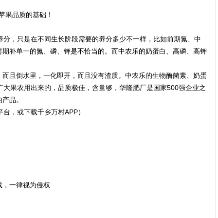
种养分，只是在不同生长阶段需要的养分多少不一样，比如前期氮、中
时期补单一的氮、磷、钾是不恰当的。而中农乐的奶蛋白、高磷、高钾
，而且倒水里，一化即开，而且没有渣质。中农乐的生物酶菌素、奶蛋
广大果农用出来的，品质极佳，含量够，华隆肥厂是国家500强企业之
的产品。
平台，或下载千乡万村APP）
载，一律视为侵权