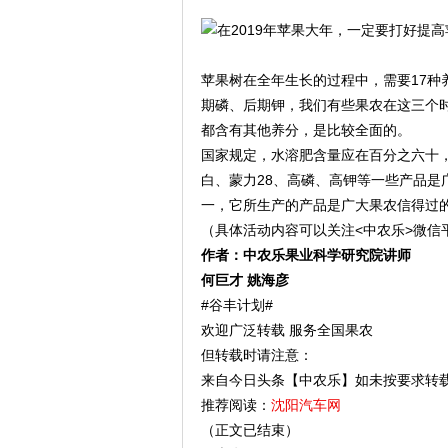
苹果树在全年生长的过程中，需要17
期磷、后期钾，我们有些果农在这三个
都含有其他养分，是比较全面的。
国家规定，水溶肥含量应在百分之六十
白、蒙力28、高磷、高钾等一些产品是
一，它所生产的产品是广大果农信得过
（具体活动内容可以关注<中农乐>微信
作者：中农乐果业科学研究院讲师
何巨才 姚海彦
#谷丰计划#
欢迎广泛转载 服务全国果农
但转载时请注意：
来自今日头条【中农乐】如未按要求转
推荐阅读：
沈阳汽车网
（正文已结束）