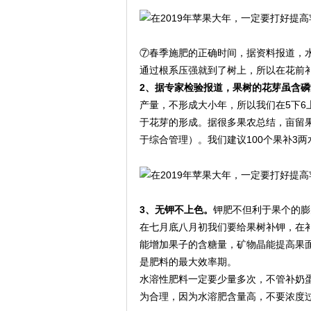
⑦春季施肥的正确时间，据资料报道，
通过根系压强就到了树上，所以在花前
2、据专家检验报道，果树的花芽虽含
产量，不形成大小年，所以我们在5下
于花芽的形成。据很多果农总结，亩留果
于综合管理）。我们建议100个果补3
3、无钾不上色。
钾肥不但利于果个的膨
在七月底八月初我们要给果树补钾，在
能增加果子的含糖量，矿物晶能提高果面
是肥料的最大效率期。
水溶性肥料一定要少量多次，不管补奶蛋
为合理，因为水溶肥含量高，不要浓度