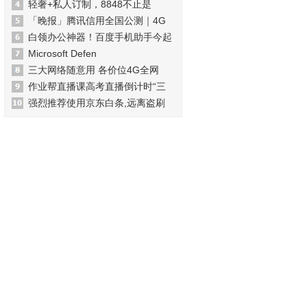
轻奢+私人订制，8848不止是
「晚报」腾讯信用全国公测｜4G
白领办公神器！百度手机助手今起
Microsoft Defen
三大网络随意用 各价位4G全网
作业帮直播课高考直播倒计时“三
强烈推荐使用京东白条,远离盗刷