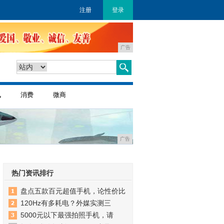
注册
登录
广告
讯
消费
微商
广告
热门资讯排行
盘点五款百元超值手机，论性价比
120Hz有多耗电？外媒实测三
5000元以下最强拍照手机，请