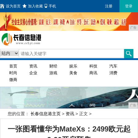
设为首页
加入收藏
手机
注册
登录
广告
首页
资讯
财经
娱乐
科技
汽车
时尚
企业
游戏
美食
商讯
消费
微商
广告
您的位置：
长春信息港主页
>
资讯
> 正文 >
一张图看懂华为MateXs：2499欧元起