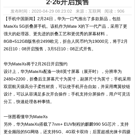
2·26开启预售
发布时间：2020-04-29 08:23:02 来源：互联网
阅读：906
【手机中国新闻】2月24日，华为一口气推出了多款新品，包括
MateXs 5G折叠屏手机。该机作为Mate X的下一代产品，采用了更
强大的处理器、更先进的折叠工艺和更优秀的屏幕材料，
8GB+512GB版售价2499欧元，折合人民币约为19000元，将于2月
26日10：08开启预售，3月5日10：08正式开售。
华为MateXs将于2月26日开启预约
设计上，华为MateXs配备一块8英寸屏幕（展开时），分辨率为
2480×2200，折叠后主屏幕尺寸为英寸，副屏尺寸为英寸；手机采用
双层航天级高分子柔性材质，可以使手机开合自如，并采用鹰翼铰链
设计，可以从容满足多次开合操作；手机支持分屏操作，用户可灵活
分工，快速处理各种事情。
一张图看懂华为MateXs
另外，华为MateXs搭载了7nm+ EUV制程的麒麟990 5G芯片，支持
更全频段的5G网络，还支持5G、4G双卡双待；后置超感光徕卡四摄