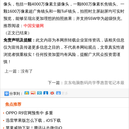
像头，包括一颗4000万像素主摄像头，一颗800万像素长焦镜头、一
颗1600万像素超广角镜头和一颗ToF镜头，拍照时主屏副屏均可实时
预览，能够呈现出更加理想的拍照效果；并支持55W华为超级快充。
推荐阅读：
中国安徽网
（正文已结束）
免责声明及提醒：
此文内容为本网所转载企业宣传资讯，该相关信息
仅为宣传及传递更多信息之目的，不代表本网站观点，文章真实性请
浏览者慎重核实！任何投资加盟均有风险，提醒广大民众投资需谨
慎！
上一篇：没有了
下一篇：
京东电脑数码尚学季惠普笔记本最
更多
分享到：
高立减900元
焦点推荐
OPPO R9官网预售中 多重
迅雷苹果版怎么下载，iOS下载
苹果威胁下架！腾讯认怂微信iO