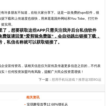
是有许多朋友不知道，在给大家分享下。这是一款免费的vpn软件，很
下载和上传速度也很快，用来逛逛国外网站和You Tobe、打打外
，挺实用。
里了，想要获取这些APP只需关注我并后台私信软件
免费版请回复“爱剪辑免费版”，会自动跳出链接下载，
众号，私信名称就可以获取链接了。
载企业宣传资讯，该相关信息仅为宣传及传递更多信息之目的，不代表
核实！任何投资加盟均有风险，提醒广大民众投资需谨慎！
下一篇：
想用手机玩游戏？推荐这3部8G运
存的手机，开黑吃鸡无压力！
相关资讯
安琪酵母首季12.68%增长从