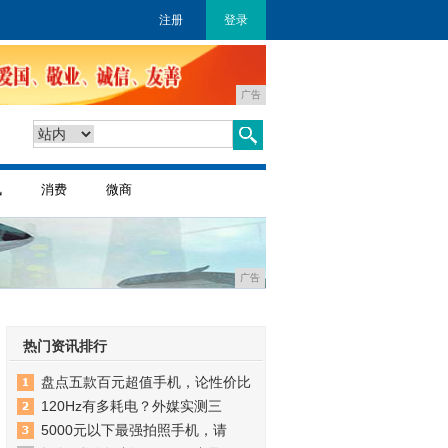
注册
登录
广告
讯
消费
微商
广告
热门资讯排行
盘点五款百元超值手机，论性价比
120Hz有多耗电？外媒实测三
5000元以下最强拍照手机，请