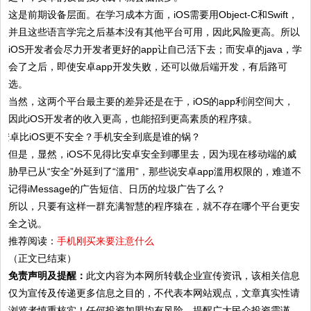
这是前期设备层面。在学习成本方面，iOS需要用Object-C和Swift，
并且这些语言学完之后基本没有其他平台可用，因此风险更高。所以
iOS开发者会尽力开发者更好的app让自己活下去；而安卓的java，学
会了之后，即使安卓app开发失败，还可以做后端开发，有后路可
选。
当然，这两个平台最主要的差异还是在于，iOS的app利润空间大，
因此iOS开发者的收入更高，也能招到更高素质的程序猿。
但是，显然，iOS不见得比安卓安全到哪里去，因为现在移动端的威
胁早已从“安全”外延到了“滥用”，那些说安卓app滥用权限的，难道不
记得iMessage的广告短信、日历的垃圾广告了么？
所以，只要有这样一群充满智慧的程序猿在，就不存在哪个平台更安
全之说。
推荐阅读：
手机刚买来要注意什么
（正文已结束）
免责声明及提醒：
此文内容为本网所转载企业宣传资讯，该相关信息
仅为宣传及传递更多信息之目的，不代表本网站观点，文章真实性请
浏览者慎重核实！任何投资加盟均有风险，提醒广大民众投资需谨