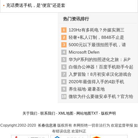
充话费送手机，是“便宜”还是套
热门资讯排行
120Hz有多耗电？外媒实测三
轻奢+私人订制，8848不止是
5000元以下最强拍照手机，请
Microsoft Defen
华为P系列的拍照进化之旅：从P
白领办公神器！百度手机助手今起
入梦冒险！8月初安卓汉化游戏合
2020年最值得入手的4款手机
养生福地·避暑圣地
微软为什么要做安卓手机？官方给
关于我们
-
联系我们
-
XML地图
-
网站地图
TXT
-
版权声明
Copyright.2002-2020
长春信息港
版权所有 本网拒绝一切非法行为 欢迎监督举报 如
有错误信息 欢迎纠正