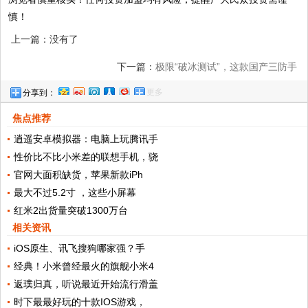
慎！
上一篇：没有了
下一篇：
极限“破冰测试”，这款国产三防手
更多
分享到：
机冻成冰都能玩
焦点推荐
逍遥安卓模拟器：电脑上玩腾讯手
性价比不比小米差的联想手机，骁
官网大面积缺货，苹果新款iPh
最大不过5.2寸 ，这些小屏幕
红米2出货量突破1300万台
相关资讯
iOS原生、讯飞搜狗哪家强？手
经典！小米曾经最火的旗舰小米4
返璞归真，听说最近开始流行滑盖
时下最最好玩的十款IOS游戏，