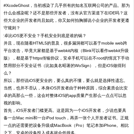
#XcodeGhost，当初感染了几乎所有的知名互联网公司的产品。那为
什么会感染呢？还不是那些开发者，没有从官方渠道下在IDE吗？这
些大企业的开发者尚且如此，你又如何拍胸脯说小企业的开发者更遵
守规则？
并且，现在随着HTML5的普及，很多漏洞都可以基于mobile web跨
平台攻击，毕竟大家都是基于webkit内核（Blink可以看作webkit升级
版），都是基于https传输协议，安卓手机可以在不root的情况下手动
禁用部分不安全证书（比如臭名昭著的WoSign），但是iOS做得到
么？
所以，那些说iOS更安全的，要么真的不懂，要么就是选择性遗忘。
当然，也并不否认，本身iOS开发者由于种种原因，综合素质会比安
卓的高那么一些，这会对整体iOS的app质量产生那么一点点可以忽
视的影响。
首先，iOS开发者门槛更高。这是因为一个iOS开发者，少说也要具
备一台Mac mini和一台iPod touch，再弄一张个人开发者证书。正规
一点的还需要把设备升级成MacBook（Pro）笔记本加iPhone。相比
之下，安卓的设备投入成本就会低很多。