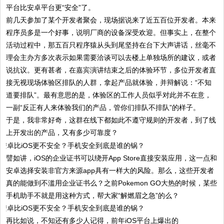
平台比安卓平台更“安全”了。
前几天参加了某个开发者聚会，现场据说来了近五百位开发者。本来
程序员多是一个好事，说明厂商的设备深受欢迎。但事实上，在整个
活动过程中，那五百只程序猿从头到尾坚持在台下大声讲话，丝毫不
理会主办方多次表示如果需要洽谈可以去楼上单独场所的建议，或者
说抗议。更有甚者，在嘉宾演讲结束之后的体验环节，多位开发者直
接无视现场体验区排队的人群，拿起产品就体验，并辩解说：“不知
道要排队”。最有意思的是，体验区的工作人员似乎对此并不在意，
一副“反正有人来体验我们的产品，管你们排队不排队”的样子。
于是，我非常好奇，这群在线下都如此不遵守规则的开发者，到了线
上开发出的产品，又有多少可靠度？
譬如讲，iOS的企业证书可以绕开App Store直接安装应用，这一点和
安卓选择安装非官方来源app具有一样大的风险。那么，这些开发者
真的能做到不滥用企业证书么？之前Pokemon GO大热的时候，某些
手机助手不就是用这种方式，帮大家“解燃眉之急”的么？
再比如说，不知还有多少人记得，前年iOS平台上爆出的