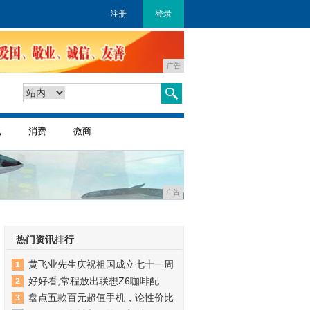
注册
登录
广告
讯
消费
微商
广告
热门资讯排行
黄飞业先生庆祝祖国成立七十一周
好好看,常程放出联想Z6咖啡配
盘点五款百元超值手机，论性价比