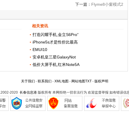
下一篇：
Flyme8小窗模式2
相关资讯
打造闪耀手机,金立S6Pro“
iPhone5s才是性价比最高
EMUI10
安卓机皇三星GalaxyNot
低价大屏手机,红米Note5A
关于我们
-
联系我们
-
XML地图
-
网站地图
TXT
-
版权声明
t.2002-2020
长春信息港
版权所有 本网拒绝一切非法行为 欢迎监督举报 如有错误信息