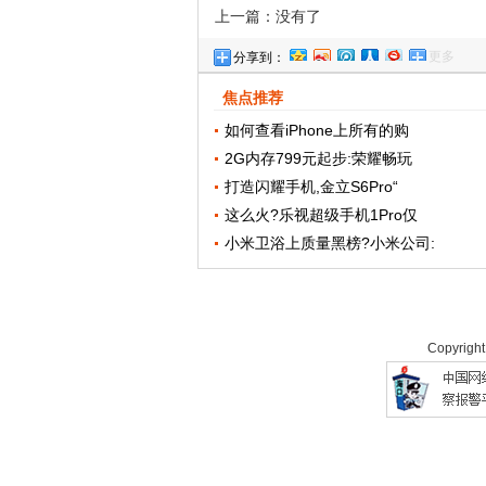
上一篇：没有了
更多
分享到：
焦点推荐
如何查看iPhone上所有的购
2G内存799元起步:荣耀畅玩
打造闪耀手机,金立S6Pro“
这么火?乐视超级手机1Pro仅
小米卫浴上质量黑榜?小米公司:
Copyrigh