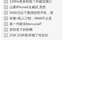
120Hz有多耗电？外媒实测三
山寨iPhone6太威武,竟然
5000元以下最强拍照手机，请
轻奢+私人订制，8848不止是
新一代耐克MercurialT
苏轼笔下的槟榔
ZUK Z2评测:听腻了性价比