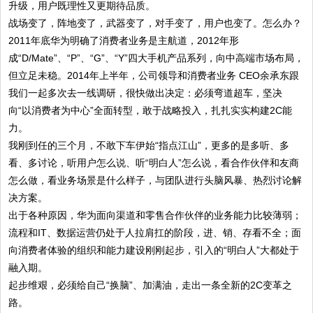
升级，用户既理性又更期待品质。
战场变了，阵地变了，武器变了，对手变了，用户也变了。怎么办？
2011年底华为明确了消费者业务是主航道，2012年形
成“D/Mate”、“P”、“G”、“Y”四大手机产品系列，向中高端市场布局，
但立足未稳。2014年上半年，公司领导和消费者业务 CEO余承东跟
我们一起多次去一线调研，很快做出决定：必须弯道超车，坚决
向“以消费者为中心”全面转型，敢于战略投入，扎扎实实构建2C能
力。
我刚到任的三个月，不敢下车伊始“指点江山”，更多的是多听、多
看、多讨论，听用户怎么说、听“明白人”怎么说，看合作伙伴和友商
怎么做，看业务场景是什么样子，与团队进行头脑风暴、热烈讨论解
决方案。
出于各种原因，华为面向渠道和零售合作伙伴的业务能力比较薄弱；
流程和IT、数据运营仍处于人拉肩扛的阶段，进、销、存看不全；面
向消费者体验的组织和能力建设刚刚起步，引入的“明白人”大都处于
融入期。
起步维艰，必须给自己“换脑”、加满油，走出一条全新的2C变革之
路。