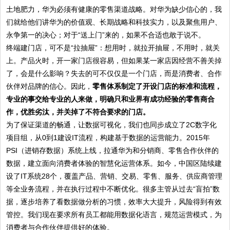
土地肥力，华为必须有健康的零售渠道战略。对华为缺少信心的，我
们就给他们讲华为的价值观、长期战略和科技实力，以及聚焦用户、
永争第一的决心；对于“送上门”来的，如果不合适也敢于说不。
终端建门店，可不是“拉抽屉”：想用时，就拉开抽屉，不用时，就关
上。产品火时，开一家门店很容易，但如果某一家店因经营不善关掉
了，会是什么影响？失去的可不仅仅是一个门店，而是消费者、合作
伙伴对品牌的信心。因此，
零售体系制定了开设门店的标准和流程，
专业的事交给专业的人来做，明确只和业界有成功经验的零售商合
作，优胜劣汰，并关掉了不符合要求的门店。
为了保证渠道的畅通，让数据可视化，我们也同步成立了2C数字化
项目组，从0到1建设IT流程，构建基于数据的运营能力。2015年
PSI（进销存数据）系统上线，拉通华为和分销商、零售合作伙伴的
数据，建立面向消费者体验的智慧化运营体系。如今，中国区陆续建
设了IT系统28个，覆盖产品、营销、交易、零售、服务、供应商管理
等全业务流程，并在执行过程中不断优化。很多主管从过去“盲拍”数
据，逐步培养了看数据做分析的习惯，效率大大提升，风险得到有效
管控。我们现在要求所有员工都能用数据化语言，规范运营模式，为
消费者与合作伙伴提供好的体验。