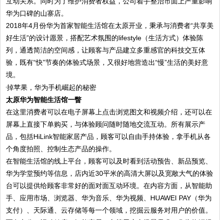
互动关系。同时为了维护消费者权益，公司着手整治市面上严重影响
华为口碑的山寨店。
2018年4月份华为首家智能生活馆在太原开业，秉承与消费者“共享美
好生活”的设计愿景，搭配艺术氛围的lifestyle（生活方式）体验陈
列，通透简洁的空间感，让顾客与产品建立多重感官的科技交互体
验，既有“快”节奏的体验式场景，又很好地营造出“慢”生活的美好意
境。
太原华为智能生活馆一瞥
在这里消费者可以在电子屏幕上点击浏览图文和视频介绍，还可以在
屏幕上直接下单购买，与体验顾问随时随地交流互动。所有展示产
品，包括HiLink智能家居产品，顾客可以自由手持体验，拿手机从各
个角度拍照、控制生态产品的操作。
在智能生活馆的线上平台，顾客可以及时看到活动预告、新品预览、
华为学堂预约等信息，店内近30平米的高清大屏以及宽敞大气的体验
台可以提供给顾客非常好的面对面互动环境。在内容方面，从智能助
手、应用市场、浏览器、华为音乐、华为视频、HUAWEI PAY（华为
支付）、天际通、云存储等每一个领域，挖掘云服务对用户的价值。