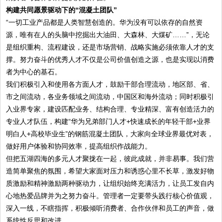
构建共同愿景驱动下的“混凝土团队”
“一切工业产品都是人类智慧创造的。华为没有可以依存的自然资
源，唯有在人的头脑中挖掘出大油田、大森林、大煤矿……”，无论
是组织重构、流程建设，还是市场营销、战略实施必须依靠人才的支
撑。努力奋斗的优秀人才不仅是公司价值创造之源，也是实现以消费
者为中心的基石。
我们积极引入和使用各方面人才，鼓励干部合理流动，地区部、省、
市之间流动，各业务领域之间流动，中国区和海外流动；同时积极引
入业界专家，建设匹配业务、结构合理、专业精深、富有创造活力的
专业人才队伍，构建“华为兄弟部门人才+快速成长的年轻干部+业界
明白人+高校毕业生”的钢筋混凝土团队，大家向全球业界最优对表，
做好用户体验和协同效率，提高组织作战能力。
但把五湖四海的多元人才聚拢在一起，彼此成就，并非易事。我们营
造简单聚焦的氛围，希望大家面对压力和诱惑心里不长草，激发好物
质激励和精神激励两种驱动力，让组织始终充满活力，让员工发自内
心地热爱品牌并为之努力奋斗。管理者一定要带头践行核心价值观，
深入一线，不瞎指挥，积极倾听消费者、合作伙伴和员工的声音，做
系统性反思和改进。