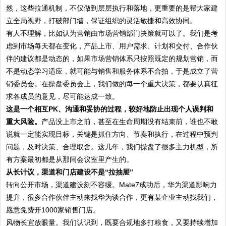
然，这些拉通机制，不仅做到层层执行和落地，更重要的是帮大家建
立全局视野，打破部门墙，保证组织的灵活敏捷和高效协同。
有人不理解，比如认为营销由市场营销部门决策就可以了。我们是考
虑到市场每天都在变化，产品上市、用户需求、计划和交付、合作伙
伴的建议都是动态的，如果市场营销体系只按照既定的规划营销，而
不是动态学习适应，就可能与销售和服务体系不合拍，于是成立了营
销委员会。在操盘委员会上，我们做的每一个重大决策，都要认真征
求各成员的意见，尽可能达成一致。
这是一个相互PK、沟通和妥协的过程，较好地防止出现个人误判和
重大风险。
产品没上市之前，甚至在生命周期没有结束前，谁也不敢
说就一定能实现目标，关键是抓住方向、节奏和执行，在过程中预判
问题，及时决策、合理取舍。这几年，我们操盘了很多主力机型，所
有方案最初都是从那间会议室里产生的。
从长计议，渠道和门店建设不是“拉抽屉”
转向公开市场，渠道建设刻不容缓。Mate7成功后，华为渠道影响力
提升，很多合作伙伴主动来找华为谈合作，更有某企业主动找我们，
愿意免费开1000家销售门店。
风物长宜放眼量。我们认识到，既要合规地多打粮食，又要持续增加