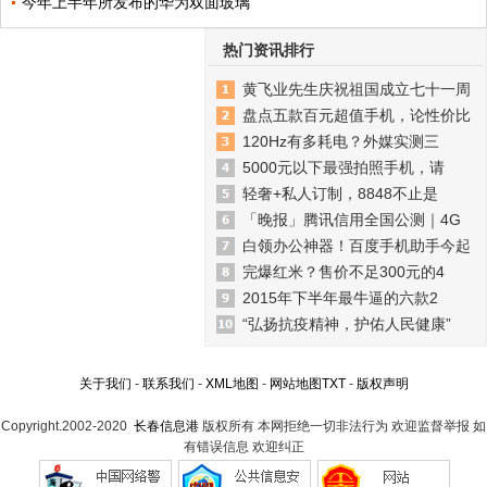
今年上半年所发布的华为双面玻璃
热门资讯排行
黄飞业先生庆祝祖国成立七十一周
盘点五款百元超值手机，论性价比
120Hz有多耗电？外媒实测三
5000元以下最强拍照手机，请
轻奢+私人订制，8848不止是
「晚报」腾讯信用全国公测｜4G
白领办公神器！百度手机助手今起
完爆红米？售价不足300元的4
2015年下半年最牛逼的六款2
“弘扬抗疫精神，护佑人民健康”
关于我们
-
联系我们
-
XML地图
-
网站地图
TXT
-
版权声明
Copyright.2002-2020
长春信息港
版权所有 本网拒绝一切非法行为 欢迎监督举报 如
有错误信息 欢迎纠正