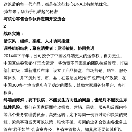
这以后的每一代产品，都是在这些核心DNA上持续地优化。
与核心零售合作伙伴定期开交流会
2
战略实施：
借东风，组织、渠道、人才协同推进
调整组织结构，聚焦消费者：灵活敏捷、协同共进
2014年下半年，公司授予了中国区终端更大的运作权，自力更生。
中国区借鉴营销4P理念运营，将负责不同渠道的团队拉通管理，打破
部门层级，重新排兵布阵，设立了产品操盘、市场营销、销售、服务
等体系，并下沉到省、市、县，在基层区域推行“包产到户”政策，在
中国300多个地市逐步有了稳定的团队，鼓励大家服务好用户、多打
粮食。
终端如海鲜，要下快棋，不能发生方向性的问题，也绝对不能发生系
统性风险。
我们在国家层面推动操盘、营销、采购、服务和反腐内控
等几个业务管理委员会，高效运转，定下每周一例行讨论和决策的规
矩，紧急事项当天可以决策，唯快不破。每周的业务会议由各业务主
管在“君子如兰”会议室办公，各省主管接入。知其然还要知其所以