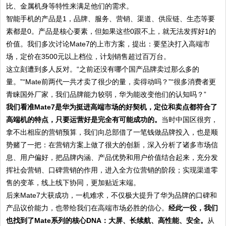
比、金属机身等特性来满足他们的需求。
智能手机的产品是1，品牌、服务、营销、渠道、供应链、生态等要
素都是0。产品是核心要素，但如果这些0跟不上，就无法发挥好1的
价值。我们多次讨论Mate7的上市方案，提出：要坚决打入高端市
场，定价在3500元以上档位，计划销售超过百万台。
这立刻遭到多人反对。“之前还没有哪个国产品牌卖过那么多的
量。”“Mate前两代一共才卖了很少的量，卖得动吗？”“很多消费者更
青睐国外厂家，我们品牌能力较弱，华为能改变他们的认知吗？”
我们看准Mate7是华为挺进高端市场的好契机，定位和卖点都符合了
高端机的特点，只要运营好是完全有可能成功的。
当时中国区很穷，
拿不出相应的营销预算，我们向总部借了一笔钱做品牌投入，也是顺
势赌了一把：在营销方案上做了很大的创新，深入分析了诸多市场信
息、用户偏好，把品牌内涵、产品优势和用户价值结合起来，充分发
挥社会营销、口碑营销的作用，进入全方位营销的阶段；实现渠道零
售的变革，线上线下协同，更加贴近末端。
后来Mate7大获成功，一机难求，不仅极大提升了华为品牌的口碑和
产品议价能力，也带给我们在高端市场必胜的信心。
经此一役，我们
也找到了Mate系列的核心DNA：大屏、长续航、高性能、安全。
从