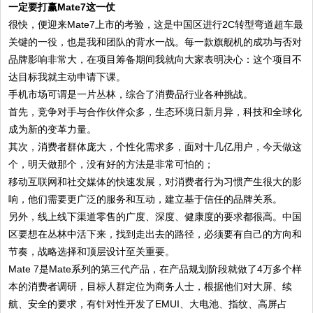
一定要打赢Mate7这一仗
很快，便迎来Mate7上市的考验，这是中国区进行2C转型弯道超车最
关键的一役，也是我和团队的背水一战。每一款旗舰机的成功与否对
品牌影响非常大，在项目筹备期间我就向大家表明决心：这个项目不
达目标我就主动申请下课。
手机市场可谓是一片丛林，综合了消费品行业各种挑战。
首先，竞争对手与合作伙伴众多，生态环境日新月异，科技和全球化
成为新的变革力量。
其次，消费者群体庞大，个性化需求多，面对十几亿用户，今天做这
个，明天做那个，没有好的方法是非常可怕的；
移动互联网和社交媒体的快速发展，对消费者行为习惯产生很大的影
响，他们需要更广泛的服务和互动，建立基于信任的品牌关系。
另外，线上线下渠道零售的广度、深度、健康度的要求都很高。中国
区要想在丛林中活下来，找到走出去的路径，必须要有自己的方向和
节奏，战略选择和顶层设计至关重要。
Mate 7是Mate系列的第三代产品，在产品规划阶段就做了4万多个样
本的消费者调研，目标人群定位为商务人士，根据他们对大屏、续
航、安全的要求，有针对性开发了EMUI、大电池、指纹、高屏占