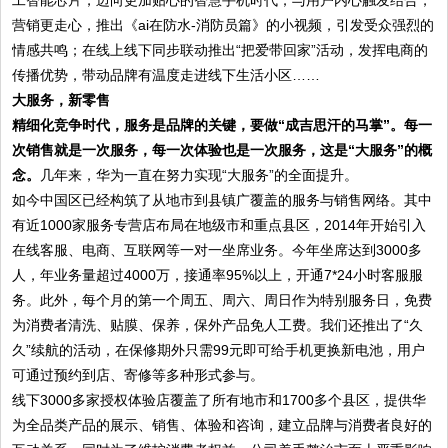
工智能芯片，迈向更加贴心的智慧手机时代；与用户内心触发结合，
营销更走心，推出《ai在防水-消防员篇》的小视频，引发受众强烈的
情感共鸣；在线上线下同步联动推出“把爱带回家”活动，发挥电商的
传播优势，带动品牌有温度走进线下生活小区……
大服务，新零售
精细化竞争时代，服务是品牌的关键，要做“成吉思汗的马掌”。每一
次销售就是一次服务，每一次体验也是一次服务，这是“大服务”的概
念。
几年来，华为一直在努力实现“大服务”的全面提升。
如今中国区已经构筑了从地市到县镇广覆盖的服务与销售网络。其中
有近1000家服务专营店布局在地级市和重点县区，2014年开始引入
在线客服、电商、互联网等一对一坐席业务。今年坐席达到3000多
人，年业务量超过4000万，接通率95%以上，开通7*24小时客服服
务。此外，每个月的第一个周五、周六、周日作为特别服务日，免费
为消费者清洗、贴膜、保养，保外产品免人工费。我们还推出了“久
久”续航的活动，在保修期外只需99元即可给手机更换新电池，用户
可通过预约到店、寄修等多种形式参与。
线下3000多家授权体验店覆盖了所有地市和1700多个县区，提供华
为全品类产品的展示、销售、体验和咨询，建立品牌与消费者良好的