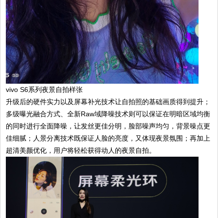
vivo S6系列夜景自拍样张
升级后的硬件实力以及屏幕补光技术让自拍照的基础画质得到提升；
多级曝光融合方式、全新Raw域降噪技术则可以保证在明暗区域均衡
的同时进行全面降噪，让发丝更佳分明，脸部噪声均匀，背景噪点更
佳细腻；人景分离技术既保证人脸的亮度，又体现夜景氛围；再加上
超清美颜优化，用户将轻松获得动人的夜景自拍。