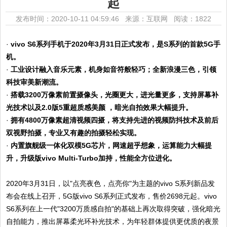
起
发布时间：2020-10-11 04:59:46 来源：互联网
阅读：1822
·
vivo S6系列手机于2020年3月31日正式发布，是S系列的首款5G手
机。
·
工业设计融入音乐元素，机身如音符般轻巧；全新浪漫三色，引领
科技审美新潮流。
·
搭载3200万像素前置摄像头，光圈更大，进光量更多，支持屏幕补
光技术以及2.0版5重超质感美颜 ，暗光自拍效果大幅提升。
·
拥有4800万像素超清视频四摄，将支持先进的视频防抖技术及前后
双视野拍摄，专业又有趣的拍摄轻松实现。
·
内置旗舰级一体化双模5G芯片，网速超乎想象，运算能力大幅提
升，升级版vivo Multi-Turbo加持，性能全方位进化。
2020年3月31日，以"点亮夜色，点亮你"为主题的vivo S系列新品发
布会在线上召开，5G版vivo S6系列正式发布，售价2698元起。vivo
S6系列在上一代"3200万质感自拍"的基础上再次取得突破，强化暗光
自拍能力，推出屏幕柔光环补光技术，为年轻群体提供更优质的夜景