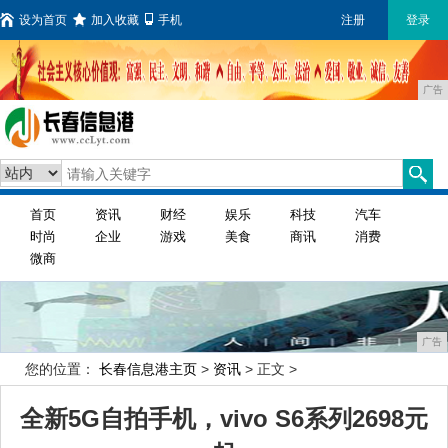
设为首页
加入收藏
手机
注册
登录
广告
首页
资讯
财经
娱乐
科技
汽车
时尚
企业
游戏
美食
商讯
消费
微商
广告
您的位置：
长春信息港主页
>
资讯
> 正文 >
全新5G自拍手机，vivo S6系列2698元