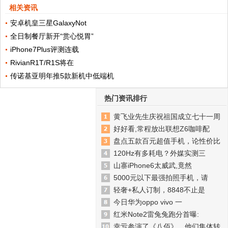
相关资讯
安卓机皇三星GalaxyNot
全日制餐厅新开“赏心悦胃”
iPhone7Plus评测连载
RivianR1T/R1S将在
传诺基亚明年推5款新机中低端机
热门资讯排行
黄飞业先生庆祝祖国成立七十一周
好好看,常程放出联想Z6咖啡配
盘点五款百元超值手机，论性价比
120Hz有多耗电？外媒实测三
山寨iPhone6太威武,竟然
5000元以下最强拍照手机，请
轻奢+私人订制，8848不止是
今日华为oppo vivo 一
红米Note2雷兔兔跑分首曝:
幸亏参演了《八佰》，他们集体转