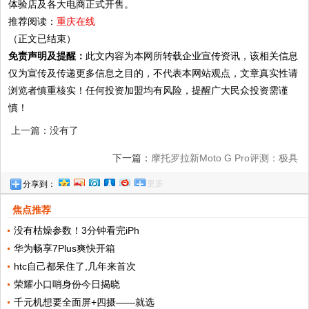
体验店及各大电商正式开售。
推荐阅读：
重庆在线
（正文已结束）
免责声明及提醒：
此文内容为本网所转载企业宣传资讯，该相关信息
仅为宣传及传递更多信息之目的，不代表本网站观点，文章真实性请
浏览者慎重核实！任何投资加盟均有风险，提醒广大民众投资需谨
慎！
上一篇：没有了
下一篇：
摩托罗拉新Moto G Pro评测：极具
更多
分享到：
性价比 但随时会被淘汰
焦点推荐
没有枯燥参数！3分钟看完iPh
华为畅享7Plus爽快开箱
htc自己都呆住了,几年来首次
荣耀小口哨身份今日揭晓
千元机想要全面屏+四摄——就选