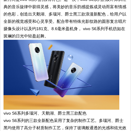
典的音乐旋律中获得灵感，将美妙的音乐韵感提炼成灵动而富有情感
的色彩，创造出天鹅湖、多瑙河、爵士黑三款浪漫新配色，给用户以
全新的视觉感受和心灵享受。配合带有特殊光影纹路的圆形复古唱片
摄像头设计以及约181克、8.6毫米盈机身， vivo S6系列手机彷如在
斑斓的日光中轻盈起舞。
vivo S6系列多瑙河、天鹅湖、爵士黑三款配色
vivo S6系列的三款全新配色采用了复杂的制作工艺。多瑙河、爵士
黑均使用了高分子材质制作工艺，保持了玻璃般通透的光感和炫光效