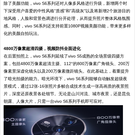
除了美颜功能，vivo S6系列还对人像多风格进行升级，新增两个时
下深受用户喜爱的中性风格"质感"和"高级灰"以及将新增2个旅游目的
地风格，人脸和背景色调进行分开处理，从而提升照片整体风格氛围
感。同时，vivo S6系列还支持前置1080P视频美颜功能，带来更多样
化的美颜自拍玩法。
4800万像素超清四摄，视频防抖全面进化
在后置拍照上，vivo S6系列延续了vivo S5成熟的全场景级四摄方
案，包括4800万像素超清主摄、112°的800万像素广角镜头、200万
像素景深虚化镜头以及200万像素微距镜头。在此基础上，着重提升
了暗光拍摄的能力。暗光环境下，vivo S6系列能够自动触发超级夜
景模式，通过12张-16张照片多帧合成技术生成一张高画质的夜景照
片，深度还原夜景各处细节。无论是山川河流、城市夜景，还是昆虫
朝露、人像大片，只需一台vivo S6系列手机即可应对。