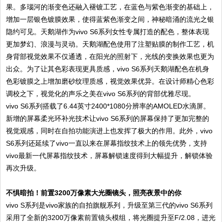
果。多瑙河的渐变色还融入褪镀工艺，在蓝色与紫色渐变的基础上，
增加一层银色镀膜效果，使得蓝紫色渐变之间，神秘暗涌的流光之银
隐约可见。天鹅湖作为vivo S6系列女性专属打造的配色，整体表现
更加梦幻、浪漫与灵动。天鹅湖配色使用了注塑贴膜的制作工艺，机
身背部视觉效果不仅通透，在阳光的照射下，光线的变换效果也更为
出众。为了让其色彩表现更具质感，vivo S6系列天鹅湖配色在机身
色彩镀膜之上增加磨砂纹理质感，视觉效果优异。在设计师精心色彩
调校之下，视觉化的声乐之美在vivo S6系列的背部优雅尽现。
vivo S6系列搭载了6.44英寸2400*1080分辨率的AMOLED水滴屏。
新增的屏幕柔光环补光技术让vivo S6系列的屏幕保持了更加完整的
视觉观感，同时在自拍功能演进上也发挥了极大的作用。此外，vivo
S6系列还延续了vivo一直以来在屏幕指纹技术上的领先优势，支持
vivo最新一代屏幕指纹技术，屏幕解锁速度得到大幅提升，解锁体验
再次升级。
不惧暗拍！前置3200万像素大光圈镜头，照亮夜景中的你
vivo S系列是vivo家族的自拍旗舰系列，升级至第三代的vivo S6系列
采用了全新的3200万像素前置镜头模组，将光圈提升至F/2.08，进光