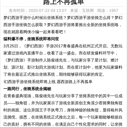
路上不再孤单
发布时间：2020-07-22 04:13:07 来源：互联网
阅读：1957
梦幻西游手游什么时候出坐骑系统？梦幻西游手游坐骑怎么得？梦幻
西游手游坐骑怎么获取？梦幻西游手游将要推出全新的坐骑系统咯，
现在就跟着网侠小编一起来看看吧！
猛料爆不停，坐骑系统即将问世
3月25日，《梦幻西游》手游2017青春盛典在杭州正式开启。无数玩
家通过游戏内直播平台，收看了这一盛会。而在研发爆料环节中，
《梦幻西游》手游制作人陈俊雄先生，与玩家分享了星计划、燃计
划、源计划、影计划四大游戏计划。而在星计划中，他更为玩家爆料
了将在最近正式推出坐骑系统，期待能够获得玩家的肯定。
一路同行，坐骑系统全揭秘
在青春盛典现场，陈俊雄先生与玩家分享了坐骑系统中的其中一位成
员——独角驳，并为玩家展示了游戏全新原创主角漠少君骑乘独角驳
时的画面。这位异国王子手执弯刀，身骑神骏的独角驳，显得格外风
流倜傥。据悉，在坐骑系统正式推出之后，每一个玩家都能够根据自
己的喜好，拥有不同的坐骑，在满足自己个性化需求的同时，让坐骑