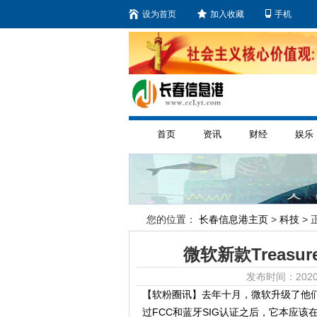
设为首页
加入收藏
手机
首页
资讯
财经
娱乐
您的位置：
长春信息港主页
>
科技
> 
微软新款Treasu
发布时间：2020
【软粉圈讯】去年十月，微软升级了他们的Trea
过FCC和蓝牙SIG认证之后，它本应该