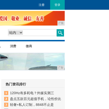
注册
登录
广告
讯
消费
微商
广告
热门资讯排行
120Hz有多耗电？外媒实测三
盘点五款百元超值手机，论性价比
轻奢+私人订制，8848不止是