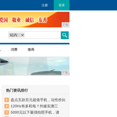
注册
登录
广告
讯
消费
微商
广告
热门资讯排行
盘点五款百元超值手机，论性价比
120Hz有多耗电？外媒实测三
5000元以下最强拍照手机，请