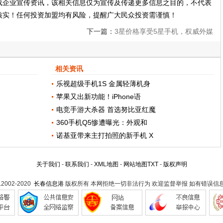
载企业宣传资讯，该相关信息仅为宣传及传递更多信息之目的，不代表
核实！任何投资加盟均有风险，提醒广大民众投资需谨慎！
下一篇：
3星价格享受5星手机，权威外媒
TechRadar给华为nova 3打90高分！
相关资讯
乐视超级手机1S 金属轻薄机身
苹果又出新功能！iPhone语
电竞手游大杀器 首选努比亚红魔
360手机Q5惨遭曝光：外观和
诺基亚带来主打拍照的新手机 X
关于我们
-
联系我们
-
XML地图
-
网站地图
TXT
-
版权声明
t.2002-2020
长春信息港
版权所有 本网拒绝一切非法行为 欢迎监督举报 如有错误信息