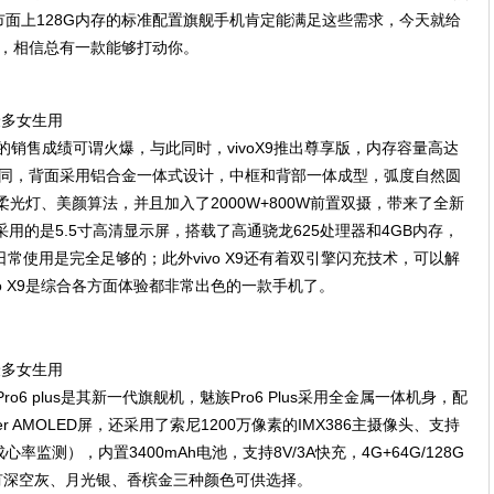
面上128G内存的标准配置旗舰手机肯定能满足这些需求，今天就给
机，相信总有一款能够打动你。
X9的销售成绩可谓火爆，与此同时，vivoX9推出尊享版，内存容量高达
相同，背面采用铝合金一体式设计，中框和背部一体成型，弧度自然圆
的柔光灯、美颜算法，并且加入了2000W+800W前置双摄，带来了全新
用的是5.5寸高清显示屏，搭载了高通骁龙625处理器和4GB内存，
日常使用是完全足够的；此外vivo X9还有着双引擎闪充技术，可以解
o X9是综合各方面体验都非常出色的一款手机了。
o6 plus是其新一代旗舰机，魅族Pro6 Plus采用全金属一体机身，配
er AMOLED屏，还采用了索尼1200万像素的IMX386主摄像头、支持
测），内置3400mAh电池，支持8V/3A快充，4G+64G/128G
器。有深空灰、月光银、香槟金三种颜色可供选择。