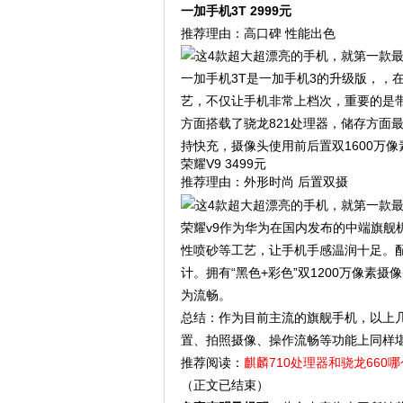
一加手机3T 2999元
推荐理由：高口碑 性能出色
一加手机3T是一加手机3的升级版，，在
艺，不仅让手机非常上档次，重要的是带
方面搭载了骁龙821处理器，储存方面最高
持快充，摄像头使用前后置双1600万像
荣耀V9 3499元
推荐理由：外形时尚 后置双摄
荣耀v9作为华为在国内发布的中端旗舰
性喷砂等工艺，让手机手感温润十足。配
计。拥有“黑色+彩色”双1200万像素摄
为流畅。
总结：作为目前主流的旗舰手机，以上
置、拍照摄像、操作流畅等功能上同样
推荐阅读：
麒麟710处理器和骁龙660
（正文已结束）