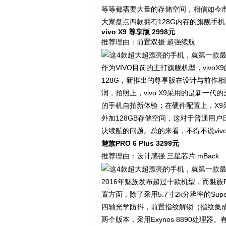
等等都需要大量的存储空间，相信如今市
大家盘点四款拥有128G内存的旗舰手
vivo X9 尊享版 2998元
推荐理由：前置双摄 超强续航
作为VIVO目前的主打旗舰机型，vivo
128G，新推出的尊享版在设计与前作
润，拍照上，vivo X9采用的是新一代
的手机自拍新体验；在硬件配置上，X9采
外加128GB存储空间，这对于普通用户
决续航的问题。总的来看，不得不说viv
魅族PRO 6 Plus 3299元
推荐理由：设计感强 三星芯片 mBack
2016年魅族发布超过十款机型，而魅族Pr
置方面，除了采用5.7寸2k分辨率的Sup
四轴光学防抖，前置指纹解锁（指纹集成心率监
两个版本，采用Exynos 8890处理