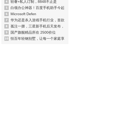
轻奢+私人订制，8848不止是
白领办公神器！百度手机助手今起
Microsoft Defen
华为还是杀入游戏手机行业，首款
孤注一掷，三星新手机后天发布，
国产旗舰精品所在 2500价位
恒百年轻钢别墅，让每一个家庭享