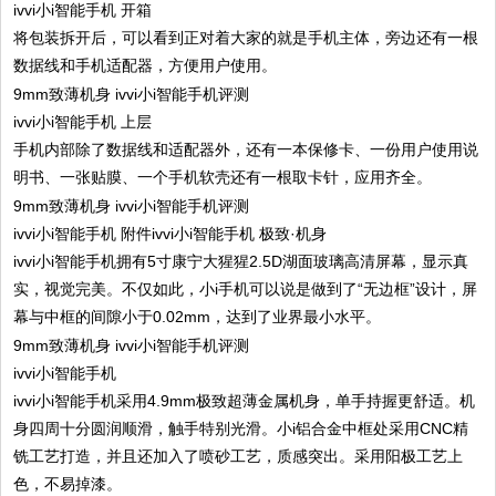
ivvi小i智能手机 开箱
将包装拆开后，可以看到正对着大家的就是手机主体，旁边还有一根
数据线和手机适配器，方便用户使用。
ivvi小i智能手机 上层
手机内部除了数据线和适配器外，还有一本保修卡、一份用户使用说
明书、一张贴膜、一个手机软壳还有一根取卡针，应用齐全。
ivvi小i智能手机 附件ivvi小i智能手机 极致·机身
ivvi小i智能手机拥有5寸康宁大猩猩2.5D湖面玻璃高清屏幕，显示真
实，视觉完美。不仅如此，小i手机可以说是做到了“无边框”设计，屏
幕与中框的间隙小于0.02mm，达到了业界最小水平。
ivvi小i智能手机
ivvi小i智能手机采用4.9mm极致超薄金属机身，单手持握更舒适。机
身四周十分圆润顺滑，触手特别光滑。小i铝合金中框处采用CNC精
铣工艺打造，并且还加入了喷砂工艺，质感突出。采用阳极工艺上
色，不易掉漆。