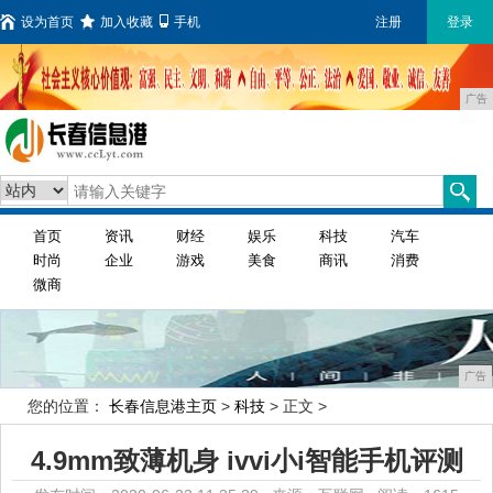
设为首页
加入收藏
手机
注册
登录
广告
首页
资讯
财经
娱乐
科技
汽车
时尚
企业
游戏
美食
商讯
消费
微商
广告
您的位置：
长春信息港主页
>
科技
> 正文 >
4.9mm致薄机身 ivvi小i智能手机评测