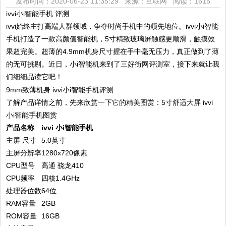
发布时间：2020-06-23 11:35:29 来源：互联网
阅读：1615
ivvi小i智能手机 评测
ivvi始终主打高端人群领域，争夺时尚手机中的领先地位。ivvi小i智能
手机打造了一款高颜值智能机，5寸精致玻璃屏触感更顺滑，触摸效
果超完美。超薄的4.9mm机身尺寸握在手中毫无压力，真正做到了薄
的无可挑剔。近日，小i智能机来到了三好街网评测室，接下来就让我
们细细品读它吧！
了解产品详情之前，先来欣赏一下它的精美图赏：5寸舒适大屏 ivvi
小i智能手机图赏
产品名称
ivvi 小i智能手机
主屏 尺寸
5.0英寸
主屏分辨率
1280x720像素
CPU型号
高通 骁龙410
CPU频率
四核1.4GHz
处理器位数
64位
RAM容量
2GB
ROM容量
16GB