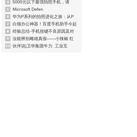
5000元以下最强拍照手机，请
Microsoft Defen
华为P系列的拍照进化之旅：从P
白领办公神器！百度手机助手今起
经验总结-手机按键不良原因及对
汝能辨别雌雄真假——小辣椒 红
伙伴说|卫华集团牛力: 工业互