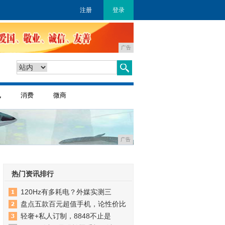
注册
登录
广告
讯
消费
微商
广告
热门资讯排行
120Hz有多耗电？外媒实测三
盘点五款百元超值手机，论性价比
轻奢+私人订制，8848不止是