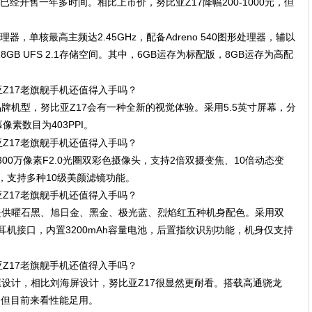
眼已经开售一年多时间。相比上市价，努比亚Z17降幅200-1000元，但
理器，单核最高主频达2.45GHz，配备Adreno 540图形处理器，辅以
B/128GB UFS 2.1存储空间。其中，6GB运存为标配版，8GB运存为高配
牌机型，努比亚Z17会有一种全新的视觉体验。采用5.5英寸屏幕，分
幕像素数目为403PPI。
+2300万像素F2.0光圈双彩色摄像头，支持2倍双摄变焦、10倍动态变
头，支持多种10级美颜滤镜功能。
提供曜石黑、旭日金、黑金、极光蓝、烈焰红五种机身配色。采用双
-C接口/耳机接口，内置3200mAh容量电池，后置指纹识别功能，机身仅支持
框设计，相比刘海屏设计，努比亚Z17很显然更耐看。搭载高通骁龙
，但目前来看性能足用。