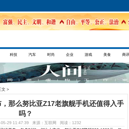
科技
汽车
时尚
企业
游戏
美食
商
正文 >
布，那么努比亚Z17老旗舰手机还值得入手
吗？
05-29 11:47:39 来源：互联网
阅读：1232