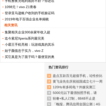
手机整夜充电到底好不好？你还在
1098元！vivo Z1青春
登录亚马逊账户收到的手机验证码
2019年电子百强企业名单揭晓
相关资讯
集聚相关企业300余家年收入超
迄今索尼Xperia系列最完美
小霸王手机亮相：玩游戏真的其乐
始于颜值忠于实力，vivo Z
买它真是为了面子吗？最便宜的奥
热门资讯排行
盘点五款百元超值手机，论性价比
黄飞业先生庆祝祖国成立七十一周
120Hz有多耗电？外媒实测三
5000元以下最强拍照手机，请
轻奢+私人订制，8848不止是
「晚报」腾讯信用全国公测｜4G