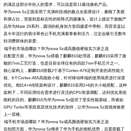
的满足这部分年轻人的需求，可以说是双11最佳换机产品。
华为nova 5z正面采用了充满科技感的极点全面屏设计，兼顾了美观
和屏占比，背面则是标志性的矩阵式四摄像头，设计上接近于旗舰产
品华为Mate 20系列，圆润的机身加方形四摄柔中带刚，而苏音蓝以
及今年流行的翡冷翠色让手机充满着青春和活力，注定会吸引无数年
轻消费群体的喜爱。
在配置方面，华为nova 5z搭载了麒麟810处理器，麒麟810采用了旗
舰的7nm工艺打造，也是目前全球仅有的四款7nm手机芯片之一。
核心架构上，麒麟810搭载2个基于Cortex-A76定制开发的高性能大
核、6个Cortex-A55高能效小核，针对移动终端的使用场景进行深度
优化。相比4+4传统架构设计，麒麟810采用2+6的大小核搭配，这种
架构下，不同应用结合需求进行灵活的CPU资源调配，达到优化系统
能耗的目的。麒麟810为华为nova 5z提供了坚实性能基础，而诸如
GPU Turbo等系统底层优化技术的加持，让华为nova 5z游戏体验更
上一层楼。
在拍照方面，华为nova 5z继承了华为手机的相机优势，后置搭载了