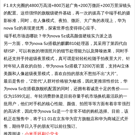
F1.8大光圈的4800万高清+800万超广角+200万微距+200万景深镜头
的配置。这些强悍的旗舰级硬件基础，再一次的拔高了中端手机的摄
影标准，同时，在人像模式、夜拍、微距、大广角的表现上，华为
nova 5z的表现更优秀，探索世界也变得得心应手。
另一方面，华为nova 5z搭载的麒麟810处理器，其采用了第四代自
研ISP，可以有效的增强照片的细节处理能力以及降噪效果，同时手
机还支持手持超级夜景模式，真可谓是轻轻松松随手拍夜景大片。针
对年轻人喜欢的自拍，华为nova 5z搭载了3200万前置，支持AI立体
美颜和人像超级夜景模式，喜欢自拍的朋友不愁拍不出“大片”。
最后是售价，“Z世代”人群对价格较为敏感，因此更推崇性价比，华
为nova 5z在搭载旗舰机配置的同时，还拥有着诚意十足的售价——
仅为1599元起。年轻消费群体是目前存量手机市场换机最活跃的一
批用户，他们对手机的核心性能、颜值、拍照等等方面有着非常强烈
的高诉求，因此华为nova 5z是一个非常不错的购机选择。目前，该
机正在预售中，将于11.01在京东华为官方旗舰店和华为商城正式开
售，期待早日入手的朋友可以前往预订。
推荐阅读：
小米手环刷公交卡