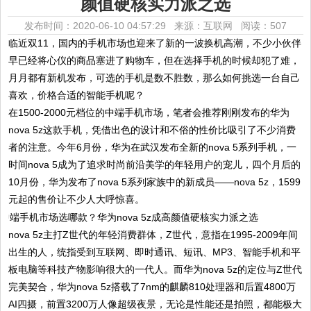
颜值硬核实力派之选
发布时间：2020-06-10 04:57:29 来源：互联网
阅读：507
临近双11，国内的手机市场也迎来了新的一波换机高潮，不少小伙伴
早已经将心仪的商品塞进了购物车，但在选择手机的时候却犯了难，
月月都有新机发布，可选的手机是数不胜数，那么如何挑选一台自己
喜欢，价格合适的智能手机呢？
在1500-2000元档位的中端手机市场，笔者会推荐刚刚发布的华为
nova 5z这款手机，凭借出色的设计和不俗的性价比吸引了不少消费
者的注意。今年6月份，华为在武汉发布全新的nova 5系列手机，一
时间nova 5成为了追求时尚前沿美学的年轻用户的宠儿，四个月后的
10月份，华为发布了nova 5系列家族中的新成员——nova 5z，1599
元起的售价让不少人大呼惊喜。
nova 5z主打Z世代的年轻消费群体，Z世代，意指在1995-2009年间
出生的人，统指受到互联网、即时通讯、短讯、MP3、智能手机和平
板电脑等科技产物影响很大的一代人。而华为nova 5z的定位与Z世代
完美契合，华为nova 5z搭载了7nm的麒麟810处理器和后置4800万
AI四摄，前置3200万人像超级夜景，无论是性能还是拍照，都能极大