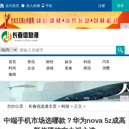
设为首页
加入收藏
手机
注册
登录
广告
首页
资讯
财经
娱乐
科技
汽车
时尚
企业
游戏
美食
商讯
消费
微商
广告
您的位置：
长春信息港主页
>
科技
> 正文 >
中端手机市场选哪款？华为nova 5z成高