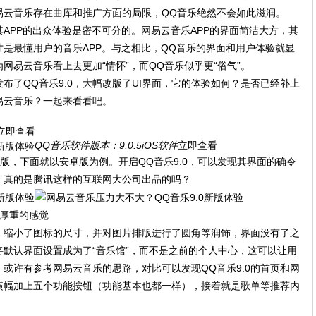
易云音乐存在曲库和推广方面的局限，QQ音乐绝然不会如此滋润。
APP的出众体验是密不可分的。网易云音乐APP的界面简洁大方，其
是最懂用户的音乐APP。与之相比，QQ音乐的界面和用户体验就显
网易云音乐看上去更加“情怀”，而QQ音乐似乎更“俗气”。
布了QQ音乐9.0，大幅改版了UI界面，它的体验如何？是否已经补上
易云音乐？一起来看看吧。
立即查看
QQ音乐
软件版本：9.0.5iOS软件
立即查看
安卓版，下面就以安卓版为例。开启QQ音乐9.0，可以发现其界面的确令
，真的是腾讯这样的互联网大公司出品的吗？
了厚重的感觉
色，缩小了图标的尺寸，并对图片排版进行了圆角等润饰，界面没有了之
0将默认界面设置成为了“音乐馆”，而不是之前的个人中心，这可以让用
或许有参考网易云音乐的思路，对比可以发现QQ音乐9.0的首页和网
横幅加上五个功能按钮（功能基本也都一样），接着就是歌单等推荐内