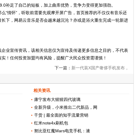
9.0补足了自己的短板，加上曲库优势，竞争力变得更加强劲。
么“情怀”，听歌前需要先观摩开屏广告，首页推荐的不仅仅有音乐还
彼长下，网易云音乐是否会越来越沉沦？亦或是浴火重生完成一轮新进
载企业宣传资讯，该相关信息仅为宣传及传递更多信息之目的，不代表
核实！任何投资加盟均有风险，提醒广大民众投资需谨慎！
下一篇：
新一代装X国产奢侈手机发布，
9999元价格目标要卖10万台！!
相关资讯
康宁发布大猩猩四代玻璃
全新升级，小米推出二代新品，网
干货 | 最全面的知乎流量营销
红米note4x刷机包
努比亚红魔Mars电竞手机：液