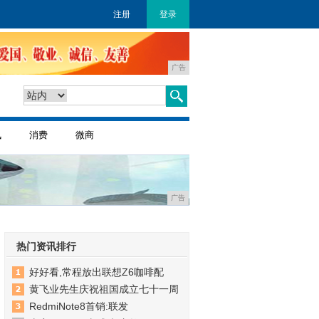
注册
登录
广告
讯
消费
微商
广告
热门资讯排行
好好看,常程放出联想Z6咖啡配
黄飞业先生庆祝祖国成立七十一周
RedmiNote8首销:联发