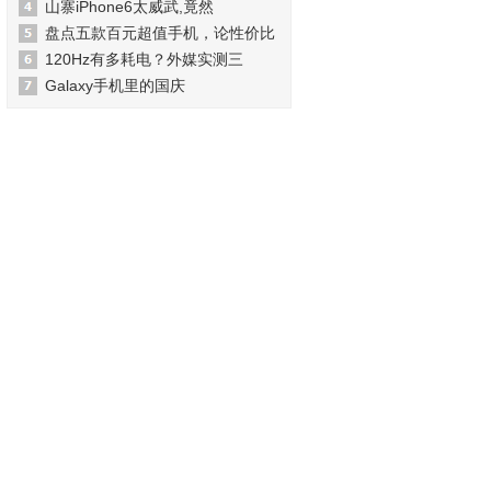
山寨iPhone6太威武,竟然
盘点五款百元超值手机，论性价比
120Hz有多耗电？外媒实测三
Galaxy手机里的国庆