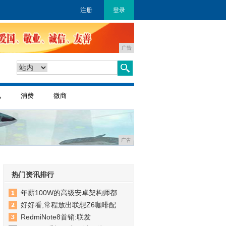
注册
登录
广告
讯
消费
微商
广告
热门资讯排行
年薪100W的高级安卓架构师都
好好看,常程放出联想Z6咖啡配
RedmiNote8首销:联发