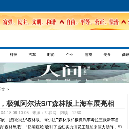
科技
汽车
时尚
企业
游戏
美食
商
正文 >
来，极狐阿尔法S/T森林版上海车展亮相
04-18 09:10:05 来源：互联网
阅读：1260
际车展，携阿尔法S森林版、阿尔法T森林版和极狐汽车考拉三款新车首
的“森林氧吧”、“奶嘴座舱”吸引了当红实力演员王凯前来倾力助阵，印