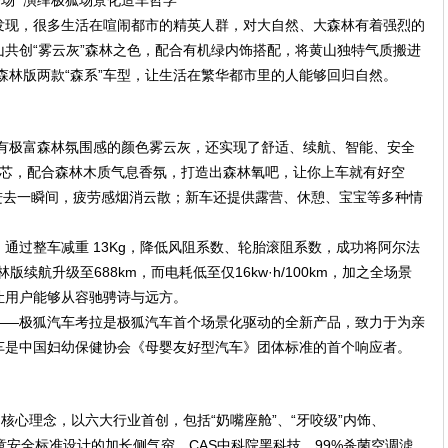
发现，很多生活在喧闹都市的精英人群，对大自然、大森林有着强烈的
共创“雾云灰”森林之色，配合有机绿内饰搭配，将黄山独特气质搬进
森林版两款“森系”车型，让生活在繁华都市里的人能够回归自然。
拥有极富森林氛围感的颜色雾云灰，还实现了舒适、续航、智能、安全
滤芯，配合森林木质气息香氛，打造出森林氧吧，让你上车就有好空
进去一瞬间，疲劳感烟消云散；新车还提供露营、休憩、宝宝等多种情
。
通过整车减重 13Kg，降低风阻系数、轮胎滚阻系数，成功将阿尔法
版续航升级至688km，而电耗低至仅16kw·h/100km，加之全场景
让用户能够从容驰骋诗与远方。
——极狐汽车考拉是极狐汽车首个场景化驱动的全新产品，致力于为亲
车是中国妇幼保健协会《母婴友好型汽车》团体标准的首个响应者。
核心理念，以六大行业首创，包括“奶嘴座舱”、“牙咬级”内饰、
童安全标准设计的加长侧气帘、CAS中科院黑科技、99%杀菌空调滤