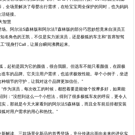
等，全场景解决了母婴出行需求，在给宝宝周全保护的同时，也为妈妈
生活链接。
大智慧
登场。阿尔法S森林版和阿尔法T森林版的部分巧思妙想竟来自演员王
等知名角色的王凯，不仅是实力派演员，还是极狐的车主和“首席智驾
工”现身打Call，让展台瞬间沸腾起来。
极狐，起初是因为它的颜值，很合我眼。但选车不能只看颜值，在跟极
心造车的品牌。它关注用户需求，也追求极致性能。举个小例子，坐进
这种细节的守护，让我对这个品牌更加信任。”
。“作为演员，每次收工的时候，都想着要是能做个按摩多好，如果能
绍到：“没想到这么一个小想法，得到了很多极狐车友的呼应，更令人
现实，那就是今天大家看到的阿尔法S森林版，而且全车前后排都安装
狐对用户需求的用心和热忱。”
全新解读、三款场景化新品的首秀登场，充分传递出面向未来的进化实