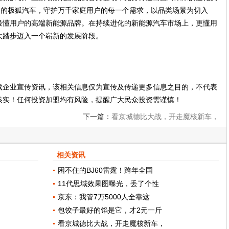
诺的极狐汽车，守护万千家庭用户的每一个需求，以品类场景为切入
最懂用户的高端新能源品牌。在持续进化的新能源汽车市场上，更懂用
大踏步迈入一个崭新的发展阶段。
载企业宣传资讯，该相关信息仅为宣传及传递更多信息之目的，不代表
核实！任何投资加盟均有风险，提醒广大民众投资需谨慎！
下一篇：
看京城德比大战，开走魔核新车，
北京汽车品牌之夜粉丝赢麻了！
相关资讯
困不住的BJ60雷霆！跨年全国
11代思域效果图曝光，丢了个性
京东：我管7万5000人全靠这
包饺子最好的馅是它，才2元一斤
看京城德比大战，开走魔核新车，