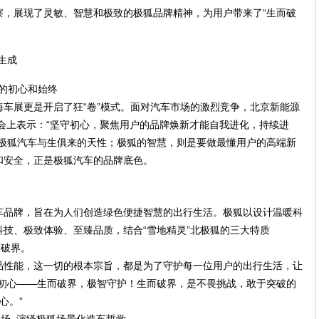
察，展现了灵敏、智慧和极致的极狐品牌精神，为用户带来了“生而破
狐的初心和始终
上海车展更是开启了狂“卷”模式。面对汽车市场的激烈竞争，北京新能源
会上表示：“坚守初心，聚焦用户的品牌焕新才能自我进化，持续进
是极狐汽车与生俱来的天性；极狐的智慧，则是要做最懂用户的高端新
和安全，正是极狐汽车的品牌底色。
车品牌，旨在为人们创造绿色便捷智慧的出行生活。极狐以设计温暖科
技、极致体验、至臻品质，结合“雪地精灵”北极狐的三大特质
而破界。
品性能，这一切的根本宗旨，都是为了守护每一位用户的出行生活，让
的初心——生而破界，极智守护！生而破界，是不畏挑战，敢于突破的
心。”
登场 演绎极狐场景化造车哲学