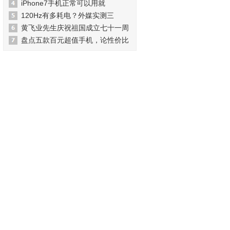
iPhone7手机正常可以用就
120Hz有多耗电？外媒实测三
黄飞业先生庆祝祖国成立七十一周
盘点五款百元超值手机，论性价比