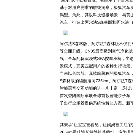
基于对用户需求的敏锐洞察，极狐汽车
渴望。为此，其以科技链接场景，与黄山
汽车，打造出阿尔法S森林版和阿尔法T
阿尔法S森林版、阿尔法T森林版不仅
等全面升级。CN95最高级别空气净化
气；全车配备沉浸式SPA按摩座椅，坐
景模式，完美匹配用户的各种出行场景
向来以长续航、真续航著称的极狐汽车，
S森林版的续航推向735km、阿尔法T森林
智能语音交互功能的进一步丰富，足以
首次登陆国际车展全球首款智能亲子车
子出行全场景提供系统性解决方案。新
其秉承“让宝宝被看见，让妈妈被关注”的
265nm最佳波长紫外线杀菌灯、专为儿