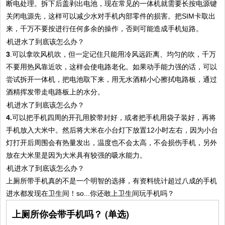
断电处理。拆下后盖剥出电池，现在常见的一体机就需要长按电源键
关闭电源先，这样可以减少水对手机内部零件的损害。把SIM卡取出
来，千万不要按进行任何多余的操作，否则可能造成手机短路。
3
.可以拿吹风机吹，但一定记住只能用冷风远距离、均匀的吹，千万
不要用热风靠近吹，这样会使电路老化。如果动手能力强的话，可以
尝试拆开一体机，把电池取下来，用无水酒精小心擦拭电路板，通过
酒精挥发带走电路板上的水分。
4.
可以把手机四周的开孔用胶带封好，或者把手机用袋子装好，再将
手机放入大米中。然后将大米在小台灯下放置12小时左右，因为小台
灯打开后周围会有热量发出，温度也不会太高，不会损伤手机，另外
放在大米里是因为大米具有较强的吸水能力。
上厕所带手机真的不是一个明智的选择，有资料统计超过八成的手机
进水都发现在卫生间！so...你还敢上卫生间玩手机吗？
上厕所你会带手机吗？ (单选)