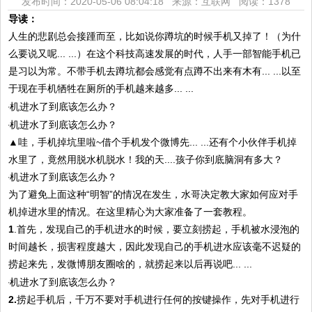
发布时间：2020-05-06 08:04:18 来源：互联网
阅读：1378
导读：
人生的悲剧总会接踵而至，比如说你蹲坑的时候手机又掉了！（为什
么要说又呢... ...）在这个科技高速发展的时代，人手一部智能手机已
是习以为常。不带手机去蹲坑都会感觉有点蹲不出来有木有... ...以至
于现在手机牺牲在厕所的手机越来越多... ...
▲哇，手机掉坑里啦~借个手机发个微博先... ...还有个小伙伴手机掉
水里了，竟然用脱水机脱水！我的天....孩子你到底脑洞有多大？
为了避免上面这种“明智”的情况在发生，水哥决定教大家如何应对手
机掉进水里的情况。在这里精心为大家准备了一套教程。
1
.首先，发现自己的手机进水的时候，要立刻捞起，手机被水浸泡的
时间越长，损害程度越大，因此发现自己的手机进水应该毫不迟疑的
捞起来先，发微博朋友圈啥的，就捞起来以后再说吧... ...
2.
捞起手机后，千万不要对手机进行任何的按键操作，先对手机进行