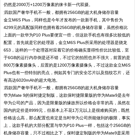
仍然是2000万+1200万像素的徕卡新一代双摄。
金立M6S Plus，同样也是今年才发布的一款新手机，其中售价为
4299元的高配版同样也拥有着256GB的机身储存容量，虽然价格比
上面的一款华为P10 Plus要便宜一些，但这款手机也有很多比较低的
配置，首先就是它的处理器，金立M6S Plus所采用的处理器是骁龙
653，
这样的一个处理器对应着它的价格确实显得性价比比较低，至
于6GB的运行内存倒是还不错，不过它的拍照也并不强大，前置的是
800万像素摄像头，后置的是1200万像素摄像头，不过这款金立M6S
Plus也有一些特别的亮点，例如其专门的安全芯片以及指纹芯片，还
有高达6020mAh的超大电池。
华为Mate 9的保时捷定制版，这款保时捷限量版的华为Mate9是去年
华为公司的产品，因为是限量版的缘故所以价格会非常的高，虽然在
国内的定价是8999元，但基本上不花1万元以上是很难购买的，既然
价格这么高，那么配置也肯定是当时华为公司所能做到的极限，
事实
上，这款手机的大部分配置与华为P10 Plus一样，包括这个256GB的
机身储存容量，只不过相比之下，保时捷定制版的华为Mate9是采用