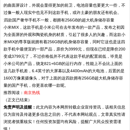
的曲面屏设计，外观会显得更加的前卫，电池容量也要更大一些，不
过像一般人现实中也见不到这款手机，或许土豪的朋友还有机会。
小米MIX，这款手机是小米公司在去年发布的一款产品，发布之初因
为全面屏的外观和陶瓷机身的材质，引起了很多人的兴趣，而这款小
米MIX的尊享版就拥有着256GB的机身储存容量，同时它这也是这四
款手机中最便宜的一部产品，原价为3999元，但现在已经是降价200
变成3799元了，
不过价格低并不代表这款手机的配置就低，毕竟是
小米公司的产品，骁龙821+6GB的运行内存，性能上不会比上面的
这几款手机差，6.4英寸的大屏幕以及4400mAh的大电池，后置的是
1600万像素摄像头，对于上面的这四款拥有256GB超大机身储存容
量的国产手机，你更喜欢哪一款呢。
推荐阅读：
南京热线
（正文已结束）
免责声明及提醒：
此文内容为本网所转载企业宣传资讯，该相关信息
仅为宣传及传递更多信息之目的，不代表本网站观点，文章真实性请
浏览者慎重核实！任何投资加盟均有风险，提醒广大民众投资需谨
慎！