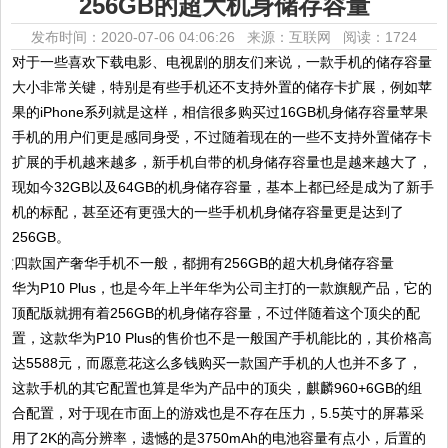
256GB的超大机身储存容量
发布时间：2020-07-06 04:06:26 来源：互联网
阅读：1724
对于一些喜欢下载电影、电视剧的朋友们来说，一款手机的储存容量
大小非常关键，特别是有些手机还不支持外置的储存卡扩展，例如苹
果的iPhone系列就是这样，相信很多购买过16GB机身储存容量苹果
手机的用户们更是感同身受，
不过随着现在的一些不支持外置储存卡
扩展的手机越来越多，新手机自带的机身储存容量也是越来越大了，
现如今32GB以及64GB的机身储存容量，基本上都已经是成为了新手
机的标配，甚至还有更强大的一些手机机身储存容量更是达到了
256GB。
华为P10 Plus，也是今年上半年华为公司主打的一款旗舰产品，它的
顶配版就拥有着256GB的机身储存容量，不过伴随着这个顶尖的配
置，这款华为P10 Plus的售价也不是一般国产手机能比的，其价格高
达5588元，而愿意花这么多钱购买一款国产手机的人也并不多了，
这款手机的其它配置也算是华为产品中的顶尖，麒麟960+6GB的组
合配置，对于现在市面上的游戏也是不存在压力，5.5英寸的屏幕采
用了2K的高分辨率，遗憾的是3750mAh的电池容量有点小，后置的