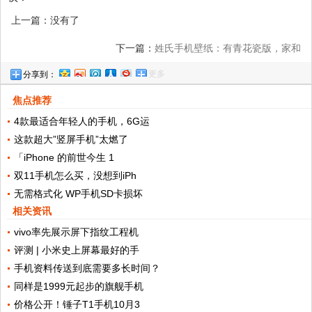
上一篇：没有了
下一篇：
姓氏手机壁纸：有青花瓷版，家和
更多
分享到：
富贵，玄关玉雕观音，富贵有余
焦点推荐
4款最适合年轻人的手机，6G运
这款超大”竖屏手机”太燃了
「iPhone 的前世今生 1
双11手机怎么买，没想到iPh
无需格式化 WP手机SD卡损坏
相关资讯
vivo率先展示屏下指纹工程机
评测 | 小米史上屏幕最好的手
手机资料传送到底需要多长时间？
同样是1999元起步的旗舰手机
价格公开！锤子T1手机10月3