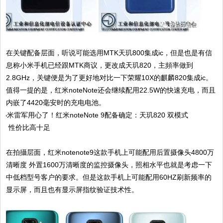
在关键配备层面，听说可能选用MTK天玑800集成ic，但是也是有信
息称小米手机已经跟MTK商议，更改成天玑820，主頻率做到
2.8GHz，关键便是为了更好地对比一下荣耀10X的麒麟820集成ic。
值得一提的是，红米noteNote还会继续配用22.5W的快速充电，而且
内嵌了4420毫安时的充电电池。
在拍攝层面，红米notenote9这款手机上可能配用后置摄像头4800万
清晰度 外置1600万清晰度的监控摄像头，照相水平也就是考虑一下
中低档型号客户的要求。但是这款手机上可能配用60HZ刷新频率的
显示屏，而且也有显示屏指纹验证技术性。