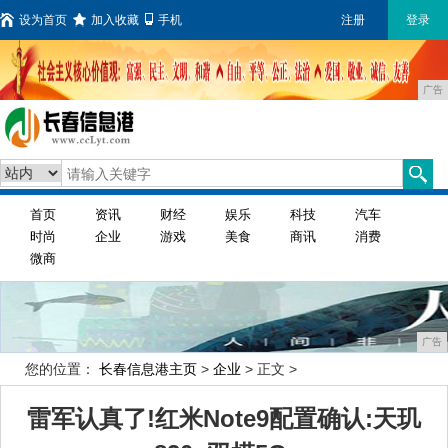
设为首页
加入收藏
手机
注册
登录
广告
首页
资讯
财经
娱乐
科技
汽车
时尚
企业
游戏
美食
商讯
消费
微商
广告
您的位置：
长春信息港主页
>
企业
> 正文 >
雷军认真了!红米Note9配置确认:天玑