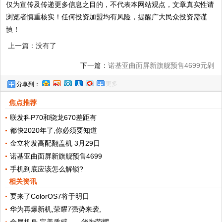
仅为宣传及传递更多信息之目的，不代表本网站观点，文章真实性请
浏览者慎重核实！任何投资加盟均有风险，提醒广大民众投资需谨
慎！
上一篇：没有了
下一篇：
诺基亚曲面屏新旗舰预售4699元剁
更多
分享到：
不剁
焦点推荐
联发科P70和骁龙670差距有
都快2020年了,你必须要知道
金立将发高配翻盖机 3月29日
诺基亚曲面屏新旗舰预售4699
手机到底应该怎么解锁?
相关资讯
要来了ColorOS7将于明日
华为再爆新机,荣耀7强势来袭,
金属机身,完美质感——华为荣耀