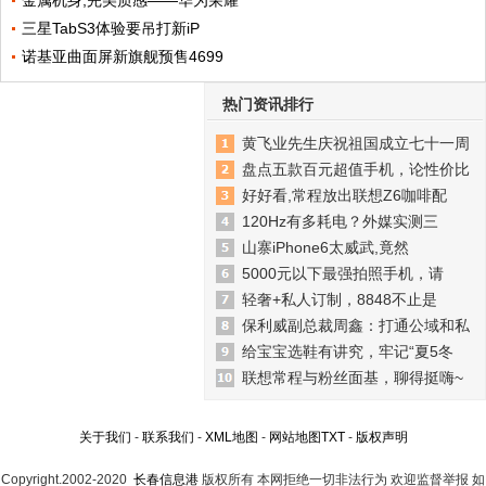
三星TabS3体验要吊打新iP
诺基亚曲面屏新旗舰预售4699
热门资讯排行
黄飞业先生庆祝祖国成立七十一周
盘点五款百元超值手机，论性价比
好好看,常程放出联想Z6咖啡配
120Hz有多耗电？外媒实测三
山寨iPhone6太威武,竟然
5000元以下最强拍照手机，请
轻奢+私人订制，8848不止是
保利威副总裁周鑫：打通公域和私
给宝宝选鞋有讲究，牢记“夏5冬
联想常程与粉丝面基，聊得挺嗨~
关于我们
-
联系我们
-
XML地图
-
网站地图
TXT
-
版权声明
Copyright.2002-2020
长春信息港
版权所有 本网拒绝一切非法行为 欢迎监督举报 如