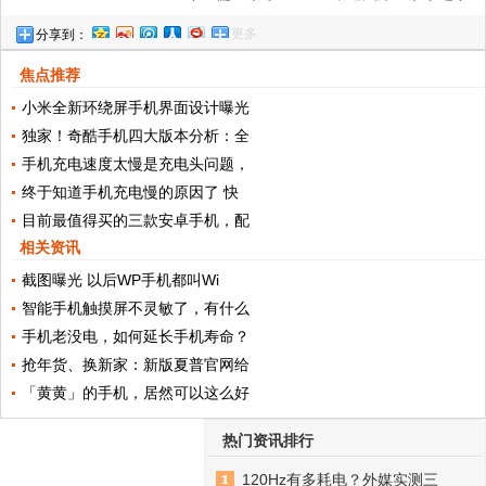
更多
分享到：
京东专卖店手机销售额同比增长185%
焦点推荐
小米全新环绕屏手机界面设计曝光
独家！奇酷手机四大版本分析：全
手机充电速度太慢是充电头问题，
终于知道手机充电慢的原因了 快
目前最值得买的三款安卓手机，配
相关资讯
截图曝光 以后WP手机都叫Wi
智能手机触摸屏不灵敏了，有什么
手机老没电，如何延长手机寿命？
抢年货、换新家：新版夏普官网给
「黄黄」的手机，居然可以这么好
热门资讯排行
120Hz有多耗电？外媒实测三