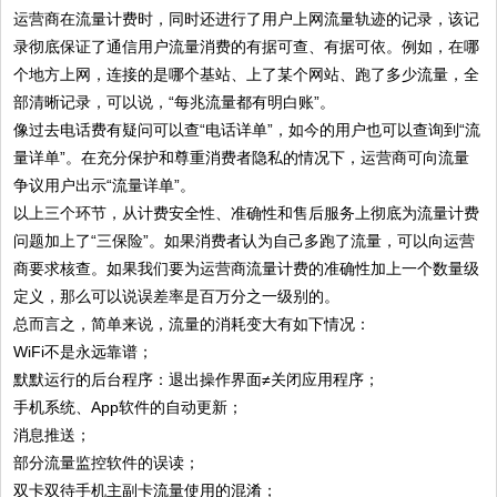
运营商在流量计费时，同时还进行了用户上网流量轨迹的记录，该记
录彻底保证了通信用户流量消费的有据可查、有据可依。例如，在哪
个地方上网，连接的是哪个基站、上了某个网站、跑了多少流量，全
部清晰记录，可以说，“每兆流量都有明白账”。
像过去电话费有疑问可以查“电话详单”，如今的用户也可以查询到“流
量详单”。在充分保护和尊重消费者隐私的情况下，运营商可向流量
争议用户出示“流量详单”。
以上三个环节，从计费安全性、准确性和售后服务上彻底为流量计费
问题加上了“三保险”。如果消费者认为自己多跑了流量，可以向运营
商要求核查。如果我们要为运营商流量计费的准确性加上一个数量级
定义，那么可以说误差率是百万分之一级别的。
总而言之，简单来说，流量的消耗变大有如下情况：
WiFi不是永远靠谱；
默默运行的后台程序：退出操作界面≠关闭应用程序；
手机系统、App软件的自动更新；
消息推送；
部分流量监控软件的误读；
双卡双待手机主副卡流量使用的混淆；