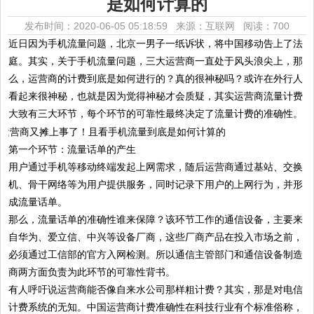
是如何计算的
发布时间：2020-06-05 05:18:59 来源：互联网
阅读：700
近日因为手机流量问题，北京一男子一纸诉状，将中国移动告上了法
庭。其实，关于手机流量问题，三大运营商一直处于风头浪尖上，那
么，运营商的计费到底是如何进行的？真的很神秘吗？或许在外行人
看起来很神秘，也就是因为觉得神秘才会质疑，其实运营商流量计费
大致有三大环节，每个环节的可靠性最终决定了流量计费的准确性。
第一个环节：流量话单的产生
用户通过手机等移动终端发起上网需求，随后运营商通过基站、交换
机、骨干网络等为用户提供服务，同时记录下用户的上网行为，并形
成流量话单。
那么，流量话单的准确性谁来保障？该环节工作的通信设备，主要来
自华为、爱立信、中兴等设备厂商，这些厂商产品在投入市场之前，
必须通过工信部的官方入网检测。所以通信主管部门和通信设备制造
商两方面负责为此环节的可靠性背书。
有人呼吁说运营商能否像自来水公司那样粗计费？其实，那是对电信
计费系统的无知。中国运营商计费准确性在科技行业有个标准俗称，