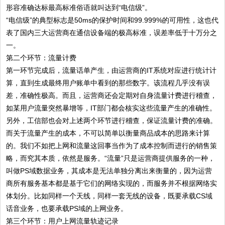
形容准确达标最高标准俗语就叫达到“电信级”。
“电信级”的典型标志是50ms的保护时间和99.999%的可用性，这也代
表了国内三大运营商在通信设备端的极高标准，误差率低于十万分之
一。
第二个环节：流量计费
第一环节完成后，流量话单产生，由运营商的IT系统对应进行统计计
算，直到生成最终用户账单中看到的那些数字。该流程几乎没有误
差，准确性极高。而且，运营商还会定期对自身流量计费进行稽查，
如某用户流量突然暴增等，IT部门都会核实这些流量产生的准确性。
另外，工信部也会对上述两个环节进行稽查，保证流量计费的准确。
而关于流量产生的成本，不可以简单以衡量商品成本的思路来计算
的。我们不如把上网和流量这回事当作为了成本控制而进行的销售策
略，而究其本质，依然是服务。“流量”只是运营商提供服务的一种，
叫做PS域数据业务，其成本是无法单独分离出来衡量的，因为运营
商所有服务基本都是基于它们的网络实现的，而服务并不根据网络实
体划分。比如同样一个天线，同样一套无线的设备，既要承载CS域
话音业务，也要承载PS域的上网业务。
第三个环节：用户上网流量轨迹记录