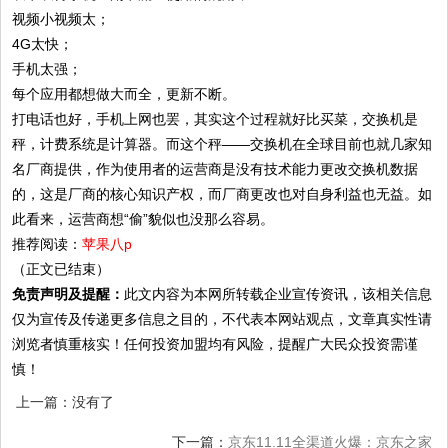
视频小视频太；
4G太快；
手机太强；
每个应用都想做大而全，更新不断。
打电话也好，手机上网也罢，其实这个过程就好比买菜，交换机是
秤，计费系统是计算器。而这个秤——交换机在全球目前也就几家知
名厂商提供，作为使用者的运营商是没有技术能力更改交换机数据
的，这是厂商的核心知识产权，而厂商更改也对自身利益也无益。如
此看来，运营商想“偷”貌似也没那么容易。
推荐阅读：
苹果八p
（正文已结束）
免责声明及提醒：
此文内容为本网所转载企业宣传资讯，该相关信息
仅为宣传及传递更多信息之目的，不代表本网站观点，文章真实性请
浏览者慎重核实！任何投资加盟均有风险，提醒广大民众投资需谨
慎！
上一篇：没有了
下一篇：
京东11.11全渠道火爆：京东之家