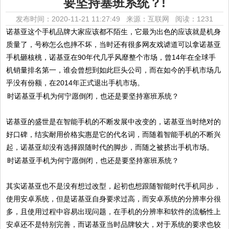
要坚持塞班系统？!
发布时间：2020-11-21 11:27:49 来源：互联网
阅读：1231
​诺基亚这个手机品牌大家应该都不陌生，它最为出色的应该就是机身
质量了，号称怎么也摔不坏，当时还有很多网友戏谑道可以拿诺基亚
手机砸核桃，诺基亚在90年代几乎风靡整个市场，曾14年在全球手
机销量排名第一，谁会曾想到如此巨头公司，而在如今的手机市场几
乎没有份额，在2014年正式退出手机市场。
​诺基亚的盛世是在智能手机的不断发展中改变的，诺基亚当时绝对的
好口碑，结实耐用价格实惠是它的代名词，而随着智能手机的不断兴
起，诺基亚却没有选择跟随时代的脚步，而随之被挤出手机市场。
​其实诺基亚也不是没有想过改型，起初也想跟随智能时代手机同步，
使用安卓系统，但是诺基亚自身要求过高，而安卓系统的分辨率分很
多，且使用过程中容易出现问题，在手机的分辨率和软件的流畅性上
安卓还不是特别完善，而诺基亚当时品牌较大，对于系统的要求也较