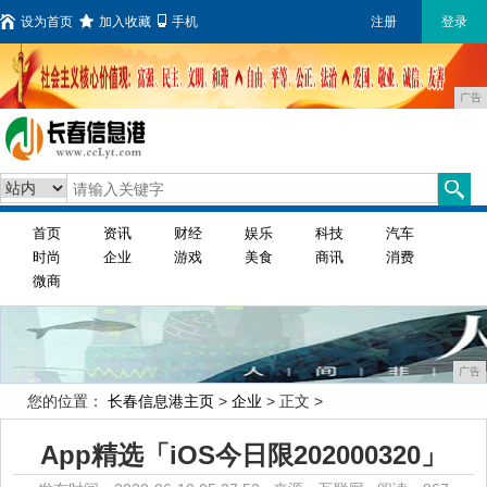
设为首页
加入收藏
手机
注册
登录
广告
首页
资讯
财经
娱乐
科技
汽车
时尚
企业
游戏
美食
商讯
消费
微商
广告
您的位置：
长春信息港主页
>
企业
> 正文 >
App精选「iOS今日限202000320」