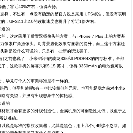
方面降低了将近40%左右，值得表扬。
可以选择，不过有一点没有确定的是官方说是采用 UFS标准，但没有表明
大的，UFS2.1比2.0的读取速度也提升了将近1倍左右。
这次采用了后置双摄像头的方案，与 iPhone 7 Plus 上的方案基
1200万像素广角摄像头。对背景虚化效果有显著的提升，而且这个方案还
像头到是没什么可说的，只是有一些新的玩法罢了。
我们之前也说了，小米6采用的骁龙835和LPDDR4X的内存标准，全都
这款手机的屏幕只有5.15 英寸，使得 3350mAh 的电池也可以
论，毕竟每个人的审美标准是不一样的。
熟悉，似乎和荣耀8有一些比较相似的元素。也可能是我之前对小米6
候略有失望，并没有出现想象中的惊艳感。
璃材质才会有更多的外观创造性，金属机身的可创造性太低，以至于之
难辨认准确。
可以说是标准的指纹收集器，尤其是黑色，用上几个小时惨不忍睹。如