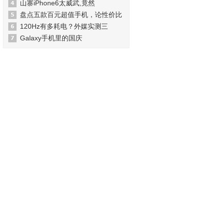
山寨iPhone6太威武,竟然
盘点五款百元超值手机，论性价比
120Hz有多耗电？外媒实测三
Galaxy手机里的国庆