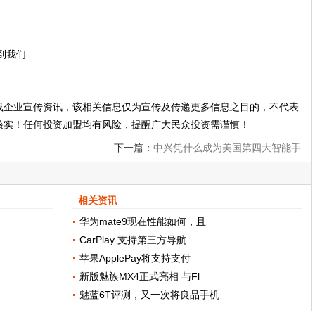
找到我们
载企业宣传资讯，该相关信息仅为宣传及传递更多信息之目的，不代表
核实！任何投资加盟均有风险，提醒广大民众投资需谨慎！
下一篇：
中兴凭什么成为美国第四大智能手
机厂商？!
相关资讯
华为mate9现在性能如何，且
CarPlay 支持第三方导航
苹果ApplePay将支持支付
新版魅族MX4正式亮相 与Fl
魅蓝6T评测，又一次将良品手机