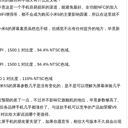
漂亮的颜色和手感又有什么意义呢？
竟这是一个手机容易损坏的渠道，能避免最好。全功能NFC的加入
iFi增强等，都不会成为购买小米6的主要影响因素，所以在这里就不
小米6的屏幕素质虽然也不错，但感觉不出有任何提升的地方，毕竟新
PPI，1500:1 对比度，94.4% NTSC色域。
PPI，1500:1 对比度，94.4% NTSC色域。
000:1 对比度，110% NTSC色域
米5S的屏幕参数几乎是没有变化的，是不是可以理解为屏幕体验几乎
前预期的差了一点，不过并不影响它旗舰机的地位，毕竟参数够高了。
年以后各品牌手机几乎都涨价了。与这款手机可以竞争的产品如荣耀V9、
一对比给大家说说哪个更值得。
欢大屏手机的朋友要失望了，如果你愿意等，相信大号版本不久就会出现