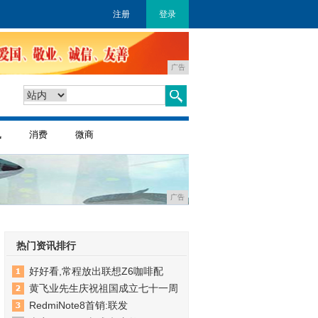
注册
登录
广告
讯
消费
微商
广告
热门资讯排行
好好看,常程放出联想Z6咖啡配
黄飞业先生庆祝祖国成立七十一周
RedmiNote8首销:联发